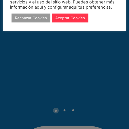
servicios y el uso del sitio web. Puedes obtener más
Gana dinero en efectivo
información
aquí
y configurar
aquí
tus preferencias.
comprando en cualquier
supermercado o farmacia
Rechazar Cookies
Aceptar Cookies