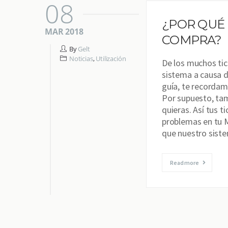
08
¿POR QUÉ 
MAR 2018
COMPRA?
By
Gelt
Noticias
,
Utilización
De los muchos tic
sistema a causa d
guía, te recordam
Por supuesto, tam
quieras. Así tus t
problemas en tu 
que nuestro sist
Read more