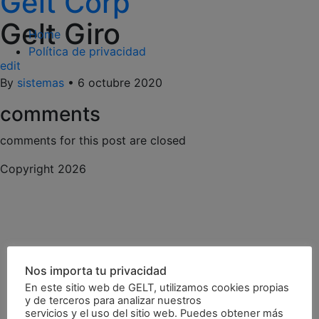
Gelt Corp
Saltar
Gelt Giro
al
Home
contenido
Política de privacidad
edit
By
sistemas
•
6 octubre 2020
comments
comments for this post are closed
Copyright 2026
Nos importa tu privacidad
En este sitio web de GELT, utilizamos cookies propias
y de terceros para analizar nuestros
servicios y el uso del sitio web. Puedes obtener más