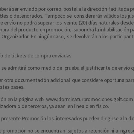
eberá ser enviado por correo postal a la dirección facilitada 
egibles o deteriorados. Tampoco se considerarán válidos los ju
de envío no podrá superar los veinte (20) días naturales desde
compra del producto en promoción, supondrá la inhabilitación p
 Organizador. En ningún caso, se devolverán a los participant
vío de tickets de compra enviadas
o se admitirá como medio de prueba el justificante de envío q
r otra documentación adicional que considere oportuna para ve
estas bases.
ción en la página web
www.
dorminaturpromociones.gelt.com
zadora o de terceros, ya sean en línea o en físico.
a presente Promoción los interesados pueden dirigirse a la d
e promoción no se encuentran sujetos a retención ni a ingres