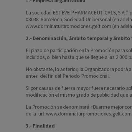
1.- Empresa organizadora
La sociedad
ESTEVE PHARMACEUTICALS, S.A..” pro
08038-Barcelona, Sociedad Unipersonal
(en adela
www.
dorminaturpromociones.gelt.com
(en adel
2.- Denominación, ámbito temporal y ámbito t
El plazo de participación en la Promoción para so
incluidos, o bien hasta que se llegue a las 2.000
No obstante, lo anterior, la Organizadora podrá
antes del fin del Periodo Promocional.
Si por causas de fuerza mayor fuera necesario apl
modificación el mismo grado de publicidad que 
La Promoción se denominará «Duerme mejor con Dor
de la url:
www.
dorminaturpromociones.gelt.com
3.- Finalidad