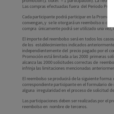
promoción (1 ticket = 1 participación). La fech
Las compras efectuadas fuera del Periodo Promo
Cada participante podrá participar en la Promoci
convengan, y se le otorgará un reembolso o cashb
compra únicamente podrá ser utilizado una vez,
El importe del reembolso será en todos los casos
de los establecimientos indicados anteriormente.
independientemente del precio pagado por el con
Promoción está limitada a las 2000 primeras sol
alcanza las 2000 solicitudes correctas de reembo
infrinja las limitaciones mencionadas anteriorme
El reembolso se producirá de la siguiente forma
correspondiente participante en el formulario de 
alguna irregularidad en el proceso de solicitud 
Las participaciones deben ser realizadas por el 
reembolso en nombre de terceros.