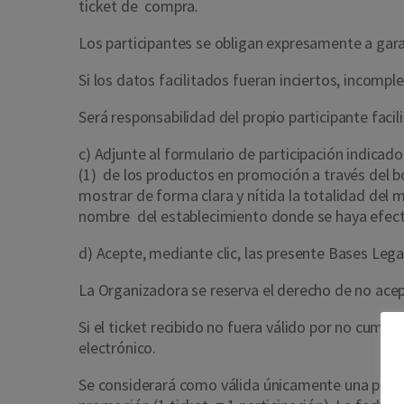
ticket de compra.
Los participantes se obligan expresamente a gara
Si los datos facilitados fueran inciertos, incompl
Será responsabilidad del propio participante faci
c)
A
djunte al formulario de participación indica
(1) de los productos en promoción a través del bo
mostrar de forma clara y nítida la totalidad del m
nombre del establecimiento donde se haya efectu
d)
Acepte, mediante clic, las presente Bases Legal
La Organizadora se reserva el derecho de no acep
Si el ticket recibido no fuera válido por no cump
electrónico.
Se considerará como válida únicamente una parti