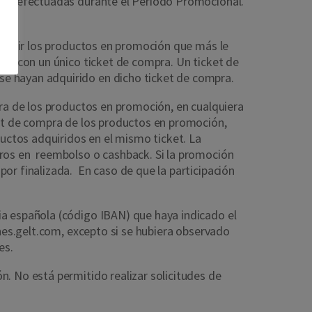
pras efectuadas durante el Periodo Promocional.
ión.
dquirir los productos en promoción que más le
les con un único ticket de compra. Un ticket de
se hayan adquirido en dicho ticket de compra.
pra de los productos en promoción, en cualquiera
ket de compra de los productos en promoción,
ctos adquiridos en el mismo ticket. La
uros en reembolso o cashback. Si la promoción
or finalizada. En caso de que la participación
ia española (código IBAN) que haya indicado el
es.gelt.com
, excepto si se hubiera observado
ses.
. No está permitido realizar solicitudes de