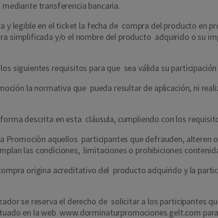
s mediante transferencia bancaria.
ra y legible en el ticket la fecha de compra del producto en
 simplificada y/o el nombre del producto adquirido o su impor
los siguientes requisitos para que sea válida su participació
omoción la normativa que pueda resultar de aplicación, ni real
 forma descrita en esta cláusula, cumpliendo con los requisit
 la Promoción aquellos participantes que defrauden, alteren o
mplan las condiciones, limitaciones o prohibiciones contenid
compra origina acreditativo del producto adquirido y la partic
zador se reserva el derecho de solicitar a los participantes q
fectuado en la web www.dorminaturpromociones.gelt.com par