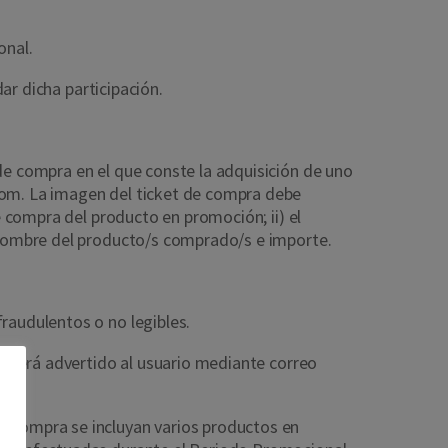
sonal.
idar dicha participación.
de compra en el que conste la adquisición de uno
com.
La imagen del ticket de compra debe
e compra del producto en promoción; ii) el
l nombre del producto/s comprado/s e importe.
fraudulentos o no legibles.
ho será advertido al usuario mediante correo
e compra se incluyan varios productos en