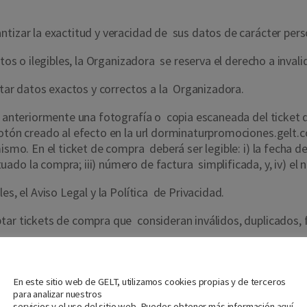
ntizar la exactitud y veracidad de sus datos de carácter per
etos o ilegibles, la Organizadora se reserva el derecho a inval
litar datos exactos y correctos a la Organizadora.
do anteriormente una fotografía o copia escaneada del ticket 
tón creado al efecto en la url
dorminaturpromociones.gelt.
ismo. En el ticket de compra deberá ser legible: i) la fecha d
ado la compra; iii) número de factura simplificada, y, iv) e
es, el Aviso Legal y la Política de Privacidad.
tar tickets de compra que consideran inválidos, duplicados, 
lir con alguno de los requisitos antes determinados, éste hec
Nos importa tu privacidad
En este sitio web de GELT, utilizamos cookies propias y de terceros
cipación por cada ticket de compra, aunque en dicho ticket d
para analizar nuestros
servicios y el uso del sitio web. Puedes obtener más información
aquí