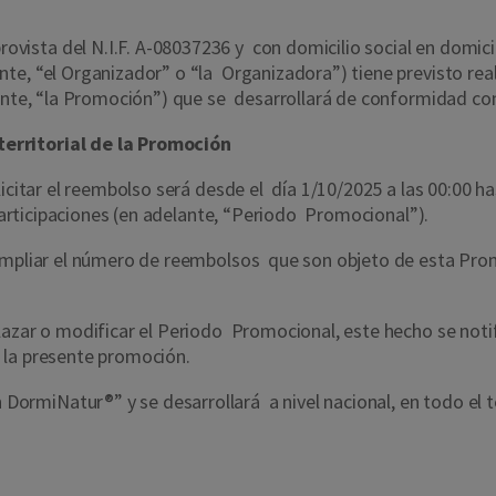
vista del N.I.F. A-08037236
y con domicilio social en d
omici
nte, “el Organizador” o “la Organizadora”) tiene previsto re
ante, “la Promoción”) que se desarrollará de conformidad con
erritorial de la Promoción
licitar el reembolso será desde el día 1/10/2025 a las 00:00 h
 participaciones (en adelante, “Periodo Promocional”).
 ampliar el número de reembolsos que son objeto de esta Prom
azar o modificar el Periodo Promocional, este hecho se notif
a la presente promoción.
miNatur®” y se desarrollará a nivel nacional, en todo el ter