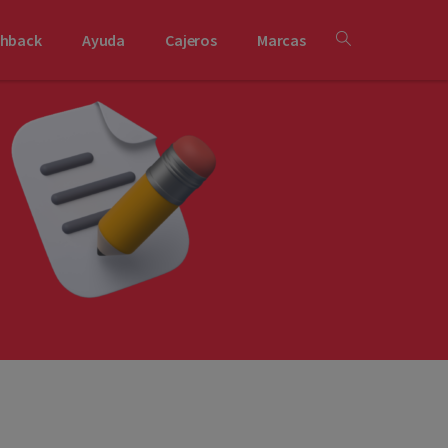
shback
Ayuda
Cajeros
Marcas