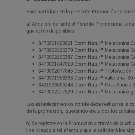
Para participar en la presente Promoción será n
a)
Adquiera durante el Periodo Promocional, una 
que estén disponibles:
8470001809001 DormiNatur® Melatonina C
8470002166370 DormiNatur® Melatonina
8470002166387 DormiNatur® Melatonina G
8470001847010 DormiNatur® Melatonina
8470002077645
DormiNatur® TripleAcción
8470001968388 DormiNatur® Valeriana- 30
8431506005244 DormiNatur® Pack Ahorro 2
8470002217829 DormiNatur® Melatonina 
Los establecimientos donde debe realizarse la c
de la promoción, quedando excluidos los canales
b)
Se registre en la Promoción a través de la url:
line creado a tal efecto y que le solicitará los s