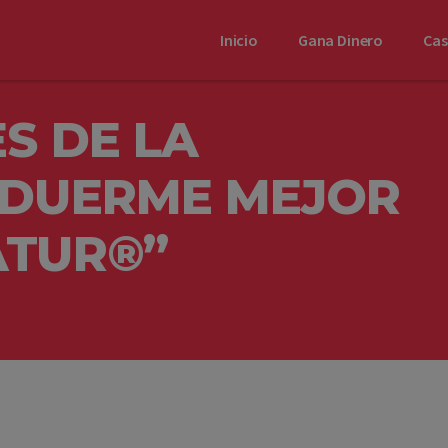
Inicio
Gana Dinero
Ca
S DE LA
“DUERME MEJOR
ATUR®”