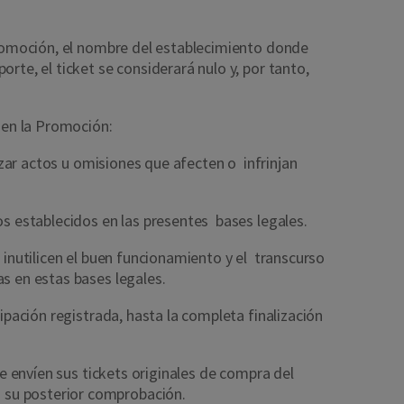
 promoción, el nombre del establecimiento donde
te, el ticket se considerará nulo y, por tanto,
n en la Promoción:
izar actos u omisiones que afecten o infrinjan
os establecidos en las presentes bases legales.
 inutilicen el buen funcionamiento y el transcurso
as en estas bases legales.
ipación registrada, hasta la completa finalización
ue envíen sus tickets originales de compra del
a su posterior comprobación.