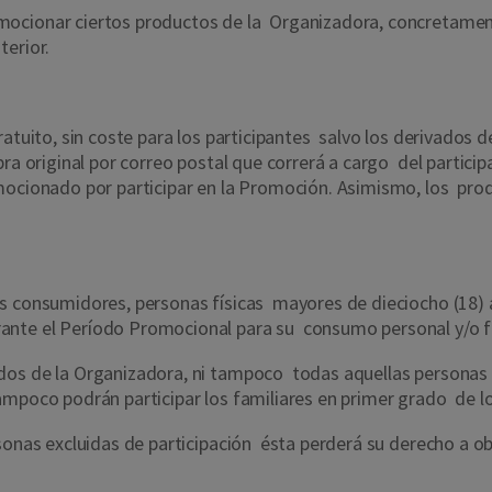
mocionar ciertos productos de la Organizadora, concretame
sterior.
atuito, sin coste para los participantes salvo los derivados de 
ra original por correo postal que correrá a cargo del partici
omocionado por participar en la Promoción. Asimismo, los pr
s consumidores, personas físicas mayores de dieciocho (18) añ
nte el Período Promocional para su consumo personal y/o f
dos de la Organizadora, ni tampoco todas aquellas personas 
mpoco podrán participar los familiares en primer grado de l
rsonas excluidas de participación ésta perderá su derecho a 