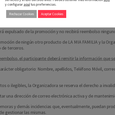
plir con alguno de los requisitos antes determinados, éste hec
y configurar
aquí
tus preferencias.
Rechazar Cookies
Aceptar Cookies
o devuelto el participante quedará expulsado de la promoción
ará expulsado de la promoción y no recibirá reembolso ningun
romoción de ningún otro producto de LA MIA FAMILIA y la Organ
o de terceros.
eembolso, el participante deberá remitir la información que se 
e carácter obligatorio: Nombre, apellidos, Teléfono Móvil, cor
tos o ilegibles, la Organizadora se reserva el derecho a invalid
litar una dirección de correo electrónica activa y de mantenim
emoras y demás incidencias que, eventualmente, puedan produc
de gestionar las mismas.