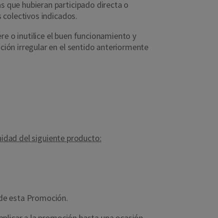
 que hubieran participado directa o
 colectivos indicados.
re o inutilice el buen funcionamiento y
ión irregular en el sentido anteriormente
nidad del siguiente producto:
 de esta Promoción.
aplicar a la promoción hasta una ocasión,