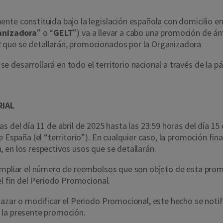
te constituida bajo la legislación española con domicilio en l
anizadora
” o “
GELT
”) va a llevar a cabo una promoción de ámb
 que se detallarán, promocionados por la Organizadora
 desarrollará en todo el territorio nacional a través de la 
RIAL
s del día 11 de abril de 2025 hasta las 23:59 horas del día 1
 España (el “territorio”). En cualquier caso, la promoción fin
 en los respectivos usos que se detallarán.
ampliar el número de reembolsos que son objeto de esta prom
el fin del Periodo Promocional.
azar o modificar el Periodo Promocional, este hecho se notifi
 la presente promoción.