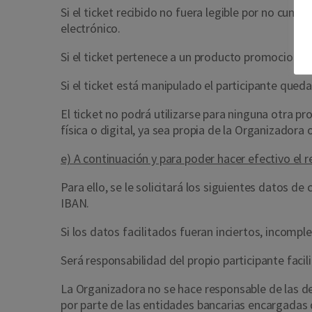
Si el ticket recibido no fuera legible por no cum
electrónico.
Si el ticket pertenece a un producto promocionad
Si el ticket está manipulado el participante qued
El ticket no podrá utilizarse para ninguna otra p
física o digital, ya sea propia de la Organizadora 
e) A continuación y para poder hacer
efectivo el r
Para ello, se le solicitará los siguientes datos d
IBAN.
Si los datos facilitados fueran inciertos, incomple
Será responsabilidad del propio participante faci
La Organizadora no se hace responsable de las d
por parte de las entidades bancarias encargadas 