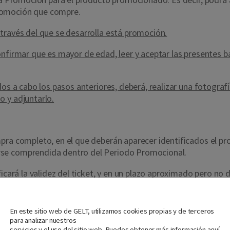
romoción que compre.
través del que se desarrolla está promoción.
nfirmar que es mayor de edad, leer y aceptar las presentes ba
os a cabo los pasos anteriores, deberá, realizar una fotografí
 y adjuntarlo.
pra completo, en el que deberán aparecer identificados el pro
rse comprendida dentro del Periodo Promocional.
icará la validez del ticket, y en un plazo aproximado pero no 
o, se enviará un correo electrónico al usuario en el que se le
uenta facilitado por el participante.
Nos importa tu privacidad
En este sitio web de GELT, utilizamos cookies propias y de terceros
os objeto de la presente promoción, se realizará el reembolso
para analizar nuestros
servicios y el uso del sitio web. Puedes obtener más información
aquí