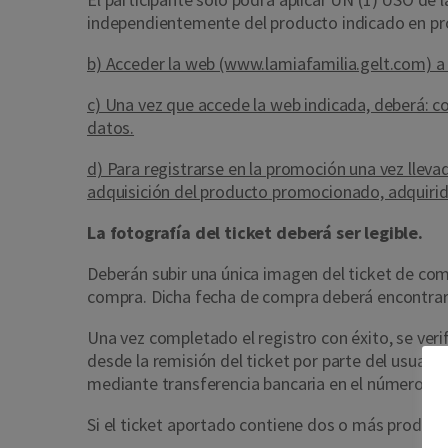
independientemente del producto indicado en p
b) Acceder la web (www.lamiafamilia.gelt.com) a 
c) Una vez que accede la web indicada, deberá: co
datos.
d) Para registrarse en la promoción una vez llevad
adquisición del producto
promocionado, adquirido
La fotografía del ticket deberá ser legible.
Deberán subir una única imagen del ticket de com
compra. Dicha fecha de compra deberá encontra
Una vez completado el registro con éxito, se verif
desde la remisión del ticket por parte del usuari
mediante transferencia bancaria en el número de c
Si el ticket aportado contiene dos o más product