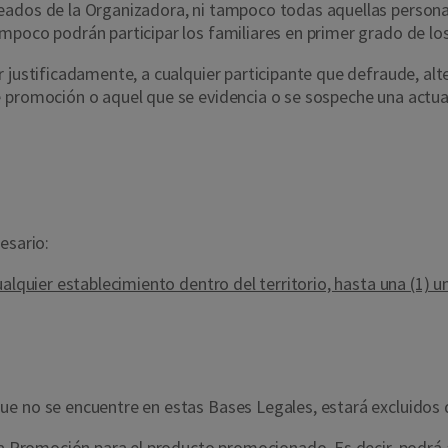
eados de la Organizadora, ni tampoco todas aquellas personas
mpoco podrán participar los familiares en primer grado de los
 justificadamente, a cualquier participante que defraude, alte
 promoción o aquel que se evidencia o se sospeche una actuac
esario:
alquier establecimiento dentro del territorio, hasta una (1) u
ue no se encuentre en estas Bases Legales, estará excluidos
 la Promoción para el producto promocionado. Es decir, podrá 