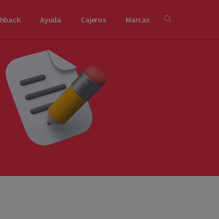
shback
Ayuda
Cajeros
Marcas