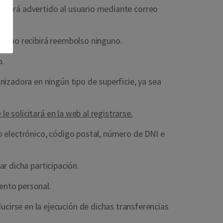
ho será advertido al usuario mediante correo
 y no recibirá reembolso ninguno.
o.
izadora en ningún tipo de superficie, ya sea
le solicitará en la web al registrarse.
reo electrónico, código postal, número de DNI e
ar dicha participación.
iento personal.
irse en la ejecución de dichas transferencias