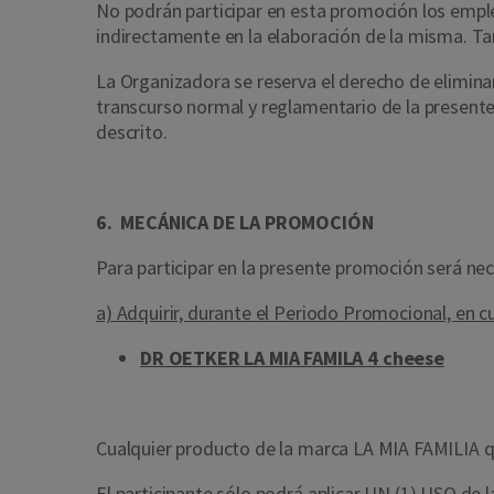
No podrán participar en esta promoción los empl
indirectamente en la elaboración de la misma. Ta
La Organizadora se reserva el derecho de eliminar
transcurso normal y reglamentario de la presente
descrito.
6. MECÁNICA DE LA PROMOCIÓN
Para participar en la presente promoción será nec
a) Adquirir, durante el Periodo Promocional, en cu
DR OETKER LA MIA FAMILA 4 cheese
Cualquier producto de la marca LA MIA FAMILIA q
El participante sólo podrá aplicar UN (1) USO de