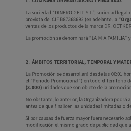
1. COMPAÑÍA ORGANIZADORA Y FINALIDAD.
La sociedad “DINERO GELT S.L.”, sociedad legalmen
provista del CIF B87368692 (en adelante, la “
Org
ventas de los productos de la marca DR. OETKER
La promoción se denominará “LA MIA FAMILIA” y se
2. ÁMBITOS TERRITORIAL, TEMPORAL Y MATE
La Promoción se desarrollará desde las 00:01 hora
el “Periodo Promocional”) en todo el territorio de
(3.000)
unidades que son objeto de la promoción,
No obstante, lo anterior, la Organizadora podrá 
antes de que finalicen las unidades limitadas o d
Si por causas de fuerza mayor fuera necesario apl
modificación el mismo grado de publicidad que a