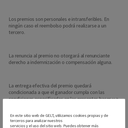
Los premios son personales e intransferibles. En
ningún caso el reembolso podrá realizarse a un
tercero.
La renuncia al premio no otorgará al renunciante
derecho a indemnización o compensación alguna.
La entrega efectiva del premio quedará
condicionada a que el ganador cumpla con las
condiciones especificadas en las presentes bases y a
la veracidad de los datos facilitados.
Nos importa tu privacidad
En este sitio web de GELT, utilizamos cookies propias y de
terceros para analizar nuestros
servicios y el uso del sitio web. Puedes obtener más