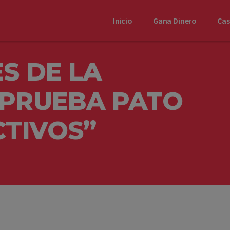
Inicio
Gana Dinero
Ca
S DE LA
PRUEBA PATO
CTIVOS”