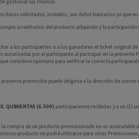
de gestionar las mismas.
los datos solicitados, incluidos, sus datos bancarios ya que e
ompra acreditativo del producto adquirido y la participación r
r a los participantes o a los ganadores el ticket original d
s autorizadas por el participante al participar en la presen
e considere oportuna para verificar la correcta participació
 presente promoción puede dirigirse a la dirección de correo 
MIL QUINIENTAS (6.500)
parti
cipaciones recibidas y a un (1) u
or la compra de un producto promocionado no es acumulable 
 mismo producto no podrá utilizarse para otras Promociones,