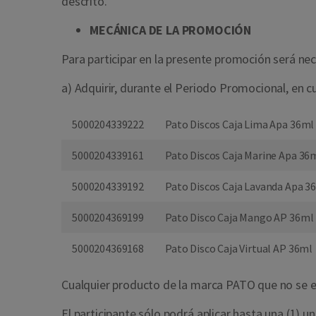
descrito.
MECÁNICA DE LA PROMOCIÓN
Para participar en la presente promoción será nec
a) Adquirir, durante el Periodo Promocional, en c
5000204339222
Pato Discos Caja Lima Apa 36ml
5000204339161
Pato Discos Caja Marine Apa 36
5000204339192
Pato Discos Caja Lavanda Apa 3
5000204369199
Pato Disco Caja Mango AP 36ml
5000204369168
Pato Disco Caja Virtual AP 36ml
Cualquier producto de la marca PATO que no se e
El participante sólo podrá aplicar hasta una (1) u