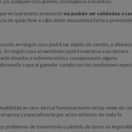
y/o cualquier otro premio, recompensa o incentivo.
cipar en la presente promoción
no podrán ser validados o ca
cia de quién lleve a cabo dicho descuento/oferta o promoció
ción, en ningún caso podrá ser objeto de cambio, o alteració
s. En ningún caso el reembolso podrá realizarse a un tercero.
ciante derecho a indemnización o compensación alguna.
icionada a que el ganador cumpla con las condiciones especif
sabilidad en caso de mal funcionamiento de las redes de com
a empresa y especialmente por actos externos de mala fe.
os problemas de transmisión o pérdida de datos no imputable