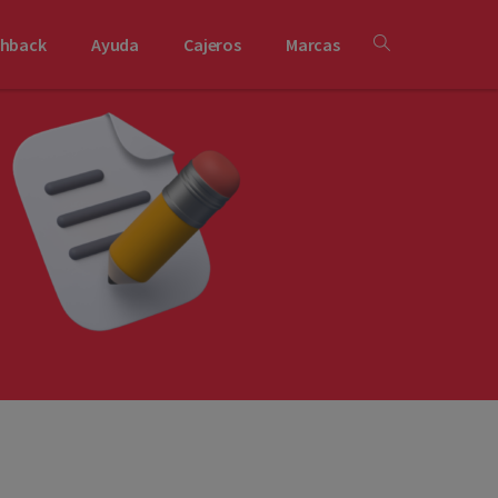
shback
Ayuda
Cajeros
Marcas