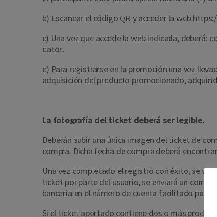
b) Escanear el código QR y acceder la web
https:
c) Una vez que accede la web indicada, deberá: co
datos.
e) Para registrarse en la promoción una vez llevad
adquisición del producto promocionado, adquirido
La fotografía del ticket deberá ser legible.
Deberán subir una única imagen del ticket de com
compra. Dicha fecha de compra deberá encontra
Una vez completado el registro con éxito, se verif
ticket por parte del usuario, se enviará un corre
bancaria en el número de cuenta facilitado por el
Si el ticket aportado contiene dos o más product