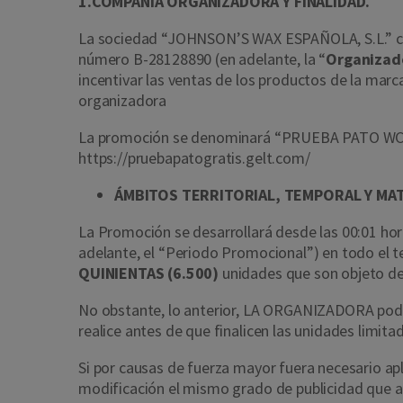
1.COMPAÑÍA ORGANIZADORA Y FINALIDAD.
La sociedad “JOHNSON’S WAX ESPAÑOLA, S.L.” con do
número B-28128890 (en adelante, la “
Organizad
incentivar las ventas de los productos de la ma
organizadora
La promoción se denominará “
PRUEBA PATO WC
https://pruebapatogratis.gelt.com/
ÁMBITOS TERRITORIAL, TEMPORAL Y MA
La Promoción se desarrollará desde las 00:01 hor
adelante, el “Periodo Promocional”) en todo el ter
QUINIENTAS (6.500)
unidades que son objeto de 
No obstante, lo anterior, LA ORGANIZADORA podr
realice antes de que finalicen las unidades limit
Si por causas de fuerza mayor fuera necesario apl
modificación el mismo grado de publicidad que a