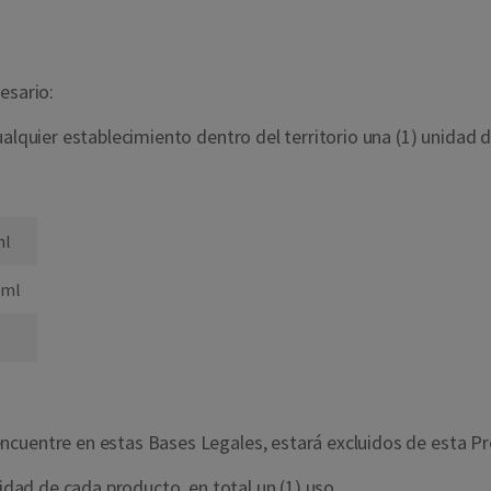
esario:
ualquier establecimiento dentro del territorio una (1) unidad 
ml
6ml
ncuentre en estas Bases Legales, estará excluidos de esta P
nidad de cada producto, en total un (1) uso.