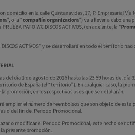
micilio en la calle Quintanavides, 17, P. Empresarial Vía Nor
ora
”, o la “
compañía organizadora
”) va a llevar a cabo una
rca PRUEBA PATO WC DISCOS ACTIVOS, (en adelante, la “
Prom
 DISCOS ACTIVOS
” y se desarrollará en todo el territorio nac
TERIAL
as del día 1 de agosto de 2025 hasta las 23:59 horas del día 
ritorio de España (el “territorio”). En cualquier caso, la pro
la promoción, en los respectivos usos que se detallarán.
á ampliar el número de reembolsos que son objeto de esta p
adas o del fin del Periodo Promocional.
azar o modificar el Periodo Promocional, este hecho se notifi
 la presente promoción.