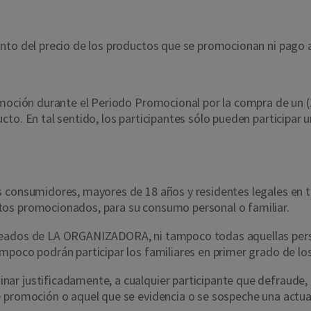
nto del precio de los productos que se promocionan ni pago a
romoción durante el Periodo Promocional por la compra de u
to. En tal sentido, los participantes sólo pueden participar 
 consumidores, mayores de 18 años y residentes legales en te
tos promocionados, para su consumo personal o familiar.
leados de LA ORGANIZADORA, ni tampoco todas aquellas perso
mpoco podrán participar los familiares en primer grado de los
r justificadamente, a cualquier participante que defraude, al
 promoción o aquel que se evidencia o se sospeche una actuac