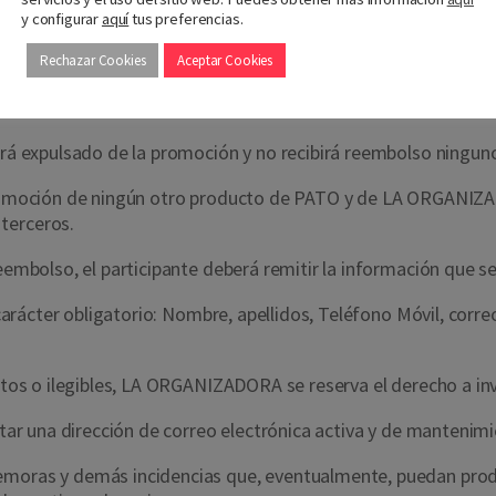
y configurar
aquí
tus preferencias.
plir con alguno de los requisitos antes determinados, éste hec
Rechazar Cookies
Aceptar Cookies
o devuelto el participante quedará expulsado de la promoció
dará expulsado de la promoción y no recibirá reembolso ningun
promoción de ningún otro producto de PATO y de LA ORGANIZADO
 terceros.
eembolso, el participante deberá remitir la información que se l
e carácter obligatorio: Nombre, apellidos, Teléfono Móvil, cor
letos o ilegibles, LA ORGANIZADORA se reserva el derecho a inv
litar una dirección de correo electrónica activa y de mantenim
emoras y demás incidencias que, eventualmente, puedan produc