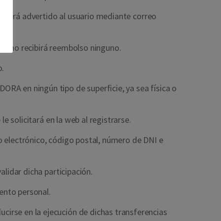
ho será advertido al usuario mediante correo
n y no recibirá reembolso ninguno.
o.
RA en ningún tipo de superficie, ya sea física o
e solicitará en la web al registrarse.
reo electrónico, código postal, número de DNI e
alidar dicha participación.
iento personal.
irse en la ejecución de dichas transferencias