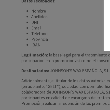
Datos recabados:
Nombre
Apellidos
DNI
Email
Teléfono
Provincia
IBAN
Legitimación:
la base legal para el tratamiento 
participación en la promoción así como el consent
Destinatarios:
JOHNSON’S WAX ESPAÑOLA, S.L. po
Adicionalmente, el titular de los datos autoriza
(en adelante, “GELT”), sociedad con domicilio fis
colaboradora de JOHNSON’S WAX ESPAÑOLA, S.L. en
participantes en calidad de encargado del tratami
Promoción, realizar la redención de los premios 