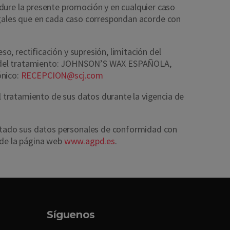
ure la presente promoción y en cualquier caso
legales que en cada caso correspondan acorde con
o, rectificación y supresión, limitación del
able del tratamiento: JOHNSON’S WAX ESPAÑOLA,
ónico:
RECEPCION@scj.com
 tratamiento de sus datos durante la vigencia de
atado sus datos personales de conformidad con
 de la página web
www.agpd.es
.
Síguenos