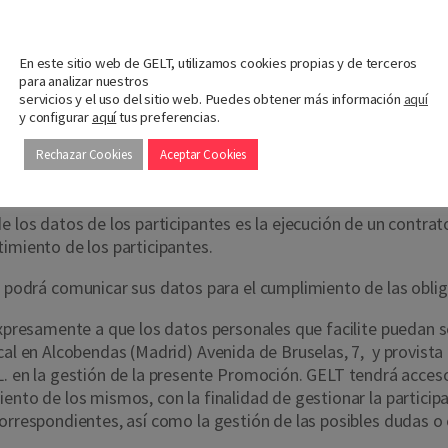
Nos importa tu privacidad
En este sitio web de GELT, utilizamos cookies propias y de terceros
para analizar nuestros
servicios y el uso del sitio web. Puedes obtener más información
aquí
y configurar
aquí
tus preferencias.
Rechazar Cookies
Aceptar Cookies
de los datos de los participantes es la ejecución de un contr
imiento de los participantes.
drá comunicar sus datos para el cumplimiento de las obliga
 expresamente a que los datos personales que facilite puedan 
cal en Alcobendas (Madrid) Avenida de Bruselas, 7,
y provista
 la gestión de la presente Promoción. GELT tendrá acceso y
ento de los mismos, con la finalidad de gestionar la participa
correspondientes, así como la gestión de las posibles dudas o