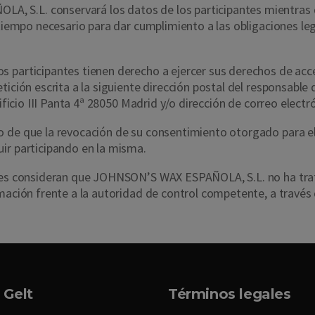
 S.L. conservará los datos de los participantes mientras d
l tiempo necesario para dar cumplimiento a las obligaciones 
 participantes tienen derecho a ejercer sus derechos de acces
etición escrita a la siguiente dirección postal del respons
dificio III Panta 4ª 28050 Madrid y/o dirección de correo electr
o de que la revocación de su consentimiento otorgado para el
ir participando en la misma.
antes consideran que JOHNSON’S WAX ESPAÑOLA, S.L. no ha tr
amación frente a la autoridad de control competente, a través
 Gelt
Términos legales