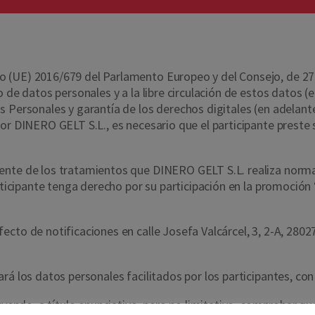
(UE) 2016/679 del Parlamento Europeo y del Consejo, de 27 de 
o de datos personales y a la libre circulación de estos datos 
s Personales y garantía de los derechos digitales (en adelan
or DINERO GELT S.L., es necesario que el participante preste
ente de los tratamientos que DINERO GELT S.L. realiza normal
participante tenga derecho por su participación en la promoc
cto de notificaciones en calle Josefa Valcárcel, 3, 2-A, 2802
á los datos personales facilitados por los participantes, con l
luyendo, a título enunciativo, pero no limitativo, comprobar 