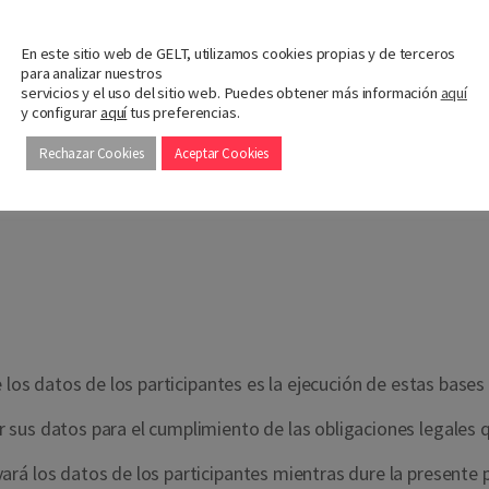
os a los ganadores).
Nos importa tu privacidad
umidores del producto promocionado.
En este sitio web de GELT, utilizamos cookies propias y de terceros
para analizar nuestros
servicios y el uso del sitio web. Puedes obtener más información
aquí
arco de la publicación de su condición de ganador o en cualqui
y configurar
aquí
tus preferencias.
Rechazar Cookies
Aceptar Cookies
 los datos de los participantes es la ejecución de estas bases 
 sus datos para el cumplimiento de las obligaciones legales
rá los datos de los participantes mientras dure la presente 