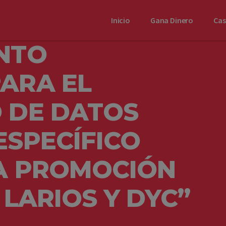
Inicio
Gana Dinero
Ca
NTO
ARA EL
 DE DATOS
ESPECÍFICO
LA PROMOCIÓN
 LARIOS Y DYC”