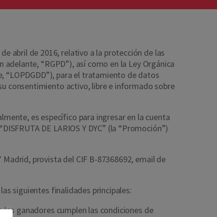
abril de 2016, relativo a la protección de las
(en adelante, “RGPD”), así como en la Ley Orgánica
te, “LOPDGDD”), para el tratamiento de datos
 su consentimiento activo, libre e informado sobre
mente, es específico para ingresar en la cuenta
ión “DISFRUTA DE LARIOS Y DYC” (la “Promoción”)
7 Madrid, provista del CIF B-87368692, email de
as siguientes finalidades principales:
que los ganadores cumplen las condiciones de