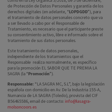
como en la Ley Orgánica 3/2018, de 5 de diciembre,
de Protección de Datos Personales y garantía de los
derechos digitales (en adelante, “
LOPDGDD
”), para
el tratamiento de datos personales concreto que va
a ser llevado a cabo por el Responsable de
Tratamiento, es necesario que el participante preste
su consentimiento activo, libre e informado sobre el
tratamiento de sus datos personales.
Este tratamiento de datos personales,
independiente de los tratamientos que el
Responsable realiza normalmente, es específico
para la promoción EL SABOR QUE TE PREMIA LA
SAGRA (la “
Promoción
”).
Responsable:
“
LA SAGRA MC, S.L
”,
bajo la legislación
española con domicilio en Av. De la Industria 155-A,
Numancia de LA SAGRA (Toledo), provista del CIF
B56465586,
email de contacto:
info@lasagra-
molsoncoors.es