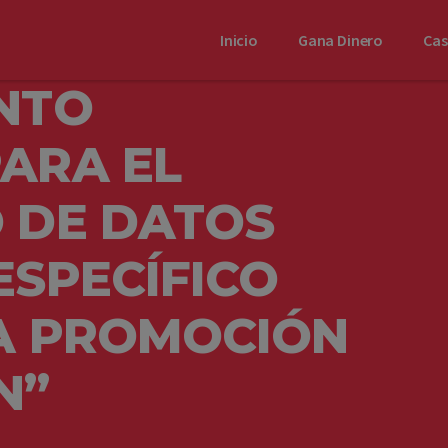
Inicio
Gana Dinero
Ca
NTO
ARA EL
 DE DATOS
ESPECÍFICO
LA PROMOCIÓN
N”