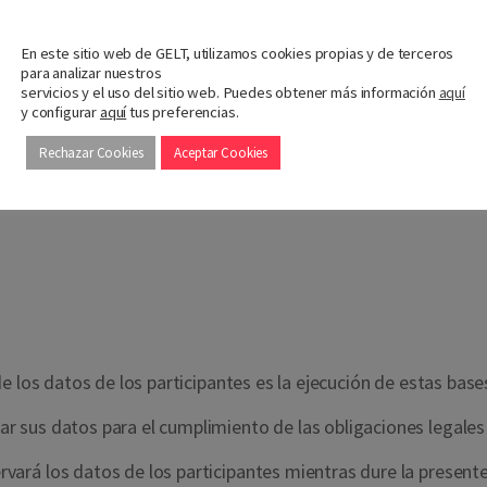
os a los ganadores).
Nos importa tu privacidad
umidores del producto promocionado.
En este sitio web de GELT, utilizamos cookies propias y de terceros
para analizar nuestros
servicios y el uso del sitio web. Puedes obtener más información
aquí
arco de la publicación de su condición de ganador o en cualqui
y configurar
aquí
tus preferencias.
Rechazar Cookies
Aceptar Cookies
e los datos de los participantes es la ejecución de estas base
 sus datos para el cumplimiento de las obligaciones legales
rvará los datos de los participantes mientras dure la present