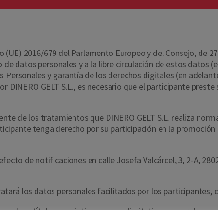
(UE) 2016/679 del Parlamento Europeo y del Consejo, de 27 de 
o de datos personales y a la libre circulación de estos datos 
s Personales y garantía de los derechos digitales (en adelan
or DINERO GELT S.L., es necesario que el participante preste
ente de los tratamientos que DINERO GELT S.L. realiza normal
participante tenga derecho por su participación en la promoc
fecto de notificaciones en calle Josefa Valcárcel, 3, 2-A, 280
tará los datos personales facilitados por los participantes, co
luyendo, a título enunciativo, pero no limitativo, comprobar 