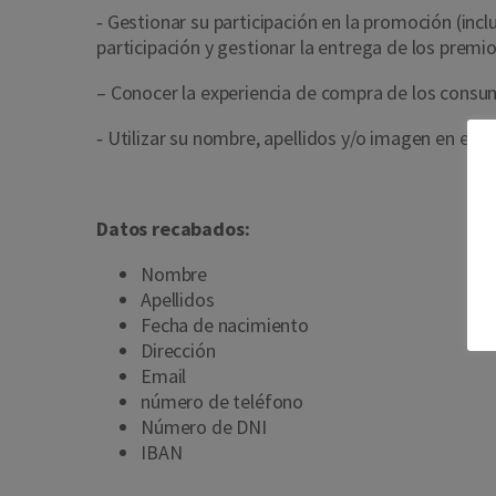
‐ Gestionar su participación en la promoción (inc
participación y gestionar la entrega de los premi
– Conocer la experiencia de compra de los cons
‐ Utilizar su nombre, apellidos y/o imagen en el m
Datos recabados:
Nombre
Apellidos
Fecha de nacimiento
Dirección
Email
número de teléfono
Número de DNI
IBAN