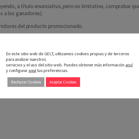
luyendo, a título enunciativo, pero no limitativo, comprobar 
os a los ganadores).
umidores del producto promocionado.
arco de la publicación de su condición de ganador o en cualqui
Nos importa tu privacidad
En este sitio web de GELT, utilizamos cookies propias y de terceros
para analizar nuestros
servicios y el uso del sitio web. Puedes obtener más información
aquí
y configurar
aquí
tus preferencias.
Rechazar Cookies
Aceptar Cookies