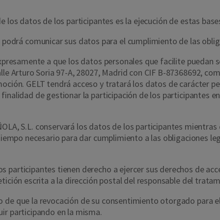
e los datos de los participantes es la ejecución de estas base
drá comunicar sus datos para el cumplimiento de las obliga
 expresamente a que los datos personales que facilite puedan 
Calle Arturo Soria 97-A, 28027, Madrid con CIF B-87368692,
oción. GELT tendrá acceso y tratará los datos de carácter per
inalidad de gestionar la participación de los participantes e
 S.L. conservará los datos de los participantes mientras d
l tiempo necesario para dar cumplimiento a las obligaciones 
 participantes tienen derecho a ejercer sus derechos de acces
tición escrita a la dirección postal del responsable del tratam
o de que la revocación de su consentimiento otorgado para el
ir participando en la misma.