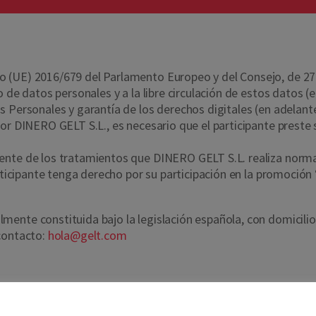
(UE) 2016/679 del Parlamento Europeo y del Consejo, de 27 de 
o de datos personales y a la libre circulación de estos datos 
s Personales y garantía de los derechos digitales (en adelan
or DINERO GELT S.L., es necesario que el participante preste
ente de los tratamientos que DINERO GELT S.L. realiza normal
participante tenga derecho por su participación en la promo
ente constituida bajo la legislación española, con domicilio s
 contacto:
hola@gelt.com
luyendo, a título enunciativo, pero no limitativo, comprobar 
os a los ganadores).
Nos importa tu privacidad