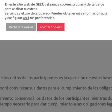
En este sitio web de GELT, utilizamos cookies propias y de terceros
umidores del producto promocionado.
para analizar nuestros
servicios y el uso del sitio web. Puedes obtener más información
aquí
arco de la publicación de su condición de ganador o en cualqui
y configurar
aquí
tus preferencias.
Rechazar Cookies
Aceptar Cookies
e los datos de los participantes es la ejecución de estas base
drá comunicar sus datos para el cumplimiento de las obligac
miento conservará los datos de los participantes mientras du
l tiempo necesario para dar cumplimiento a las obligaciones 