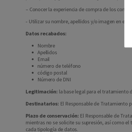
– Conocer la experiencia de compra de los cons
‐ Utilizar su nombre, apellidos y/o imagen en el m
Datos recabados:
Nombre
Apellidos
Email
número de teléfono
código postal
Número de DNI
Legitimación:
la base legal para el tratamiento d
Destinatarios:
El Responsable de Tratamiento po
Plazo de conservación:
El Responsable de Trata
mientras no se solicite su supresión, así como e
cada tipología de datos.