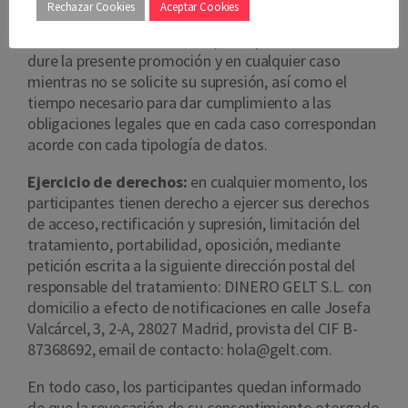
Rechazar Cookies
Aceptar Cookies
Plazo de conservación:
DINERO GELT S.L.
conservará los datos de los participantes mientras
dure la presente promoción y en cualquier caso
mientras no se solicite su supresión, así como el
tiempo necesario para dar cumplimiento a las
obligaciones legales que en cada caso correspondan
acorde con cada tipología de datos.
Ejercicio de derechos:
en cualquier momento, los
participantes tienen derecho a ejercer sus derechos
de acceso, rectificación y supresión, limitación del
tratamiento, portabilidad, oposición, mediante
petición escrita a la siguiente dirección postal del
responsable del tratamiento: DINERO GELT S.L. con
domicilio a efecto de notificaciones en calle Josefa
Valcárcel, 3, 2-A, 28027 Madrid, provista del CIF B-
87368692, email de contacto: hola@gelt.com.
En todo caso, los participantes quedan informado
de que la revocación de su consentimiento otorgado