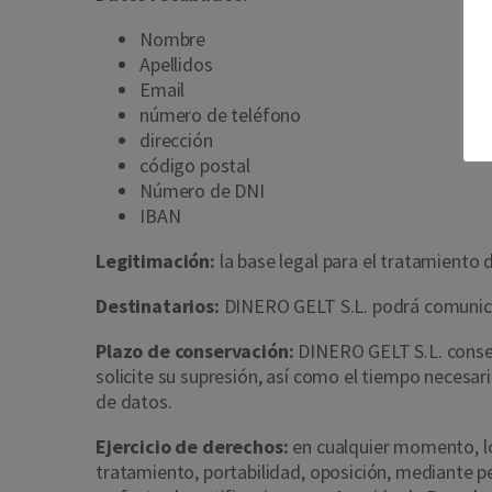
Nombre
Apellidos
Email
número de teléfono
dirección
código postal
Número de DNI
IBAN
Legitimación:
la base legal para el tratamiento d
Destinatarios:
DINERO GELT S.L. podrá comunicar
Plazo de conservación:
DINERO GELT S.L. conserv
solicite su supresión, así como el tiempo necesa
de datos.
Ejercicio de derechos:
en cualquier momento, los
tratamiento, portabilidad, oposición, mediante pe