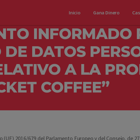
Inicio
Gana Dinero
Ca
NTO INFORMADO 
 DE DATOS PERS
ELATIVO A LA PR
CKET COFFEE”
(UE) 2016/679 del Parlamento Europeo y del Consejo, de 27 de 