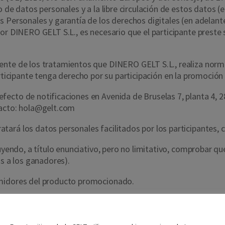
 de datos personales y a la libre circulación de estos datos (e
 Personales y garantía de los derechos digitales (en adelante
or DINERO GELT S.L., es necesario que el participante preste
nte de los tratamientos que DINERO GELT S.L., realiza norma
rticipante tenga derecho por su participación en la promoción
fecto de notificaciones en Avenida de Bruselas 7, planta 4, 
tacto: hola@gelt.com
tará los datos personales facilitados por los participantes, co
luyendo, a título enunciativo, pero no limitativo, comprobar 
os a los ganadores).
umidores del producto promocionado.
arco de la publicación de su condición de ganador o en cualqui
Nos importa tu privacidad