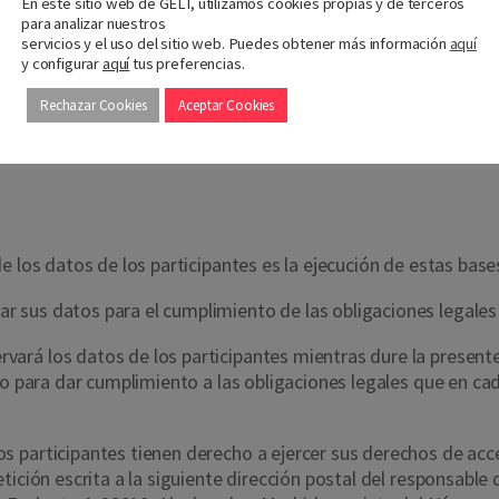
En este sitio web de GELT, utilizamos cookies propias y de terceros
para analizar nuestros
servicios y el uso del sitio web. Puedes obtener más información
aquí
y configurar
aquí
tus preferencias.
Rechazar Cookies
Aceptar Cookies
e los datos de los participantes es la ejecución de estas base
 sus datos para el cumplimiento de las obligaciones legales
ará los datos de los participantes mientras dure la present
rio para dar cumplimiento a las obligaciones legales que en c
 participantes tienen derecho a ejercer sus derechos de acces
tición escrita a la siguiente dirección postal del responsabl