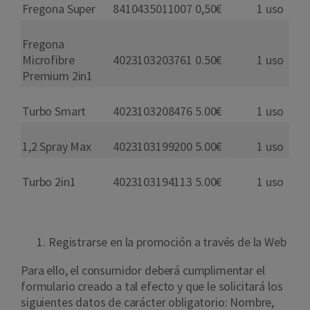
Fregona Super
8410435011007
0,50€
1 uso
Fregona
Microfibre
4023103203761
0.50€
1 uso
Premium 2in1
Turbo Smart
4023103208476
5.00€
1 uso
1,2 Spray Max
4023103199200
5.00€
1 uso
Turbo 2in1
4023103194113
5.00€
1 uso
Registrarse en la promoción a través de la Web
Para ello, el consumidor deberá cumplimentar el
formulario creado a tal efecto y que le solicitará los
siguientes datos de carácter obligatorio: Nombre,