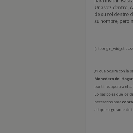
para invitar. Bast
Una vez dentro, 
de su rol dentro 
su nombre, pero no
[siteorigin_widget cla
¿Y qué ocurre con la p
Monedero del Hogar
por ti, recuperará el 
Lo básico es que los d
necesarios para
cobra
así que seguramente t
¿Cómo 