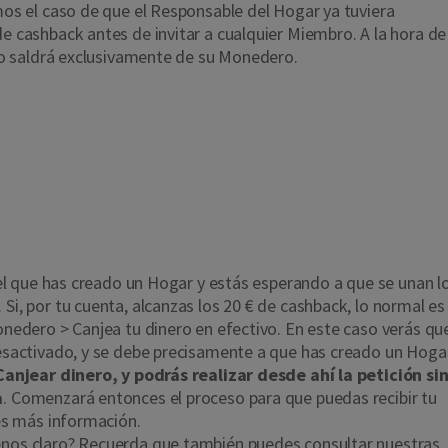
os el caso de que el Responsable del Hogar ya tuviera
 cashback antes de invitar a cualquier Miembro. A la hora de
ro saldrá exclusivamente de su Monedero.
curre con el cashbac
 sólo estás tú en un
?
 el que has creado un Hogar y estás esperando a que se unan l
i, por tu cuenta, alcanzas los 20 € de cashback, lo normal es
nedero > Canjea tu dinero en efectivo. En este caso verás qu
sactivado, y se debe precisamente a que has creado un Hogar
Canjear dinero, y podrás realizar desde ahí la petición si
a
. Comenzará entonces el proceso para que puedas recibir tu
es más información.
os claro? Recuerda que también puedes consultar nuestras