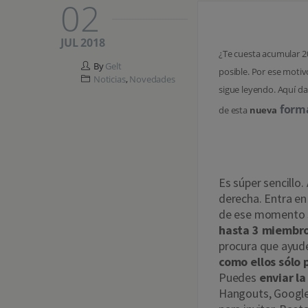
02
¿CÓMO FU
JUL 2018
¿Te cuesta acumular 2
By
Gelt
posible. Por ese motiv
Noticias
,
Novedades
sigue leyendo. Aquí 
forma
de esta
nueva
¿Cómo 
Es súper sencillo.
derecha. Entra e
de ese momento s
hasta 3 miembr
procura que ayude
como ellos sólo 
Puedes
enviar la
Hangouts, Google