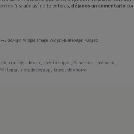
entes
. Y si aún así no te enteras,
déjanos un comentario
co
ss=»SiteOrigin_Widget_Image_Widget»][/siteorigin_widget]
ack
consejos de uso
cuenta hogar
Ganar más cashback
Mi Hogar
novedades app
trucos de ahorro