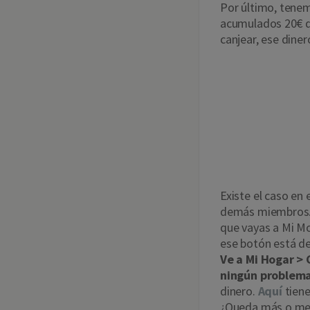
Por último, tenem
acumulados 20€ de
canjear, ese dine
¿Qué o
cuando
Hogar
Existe el caso en
demás miembros. S
que vayas a Mi Mo
ese botón está de
Ve a Mi Hogar > 
ningún problem
dinero.
Aquí
tien
¿Queda más o men