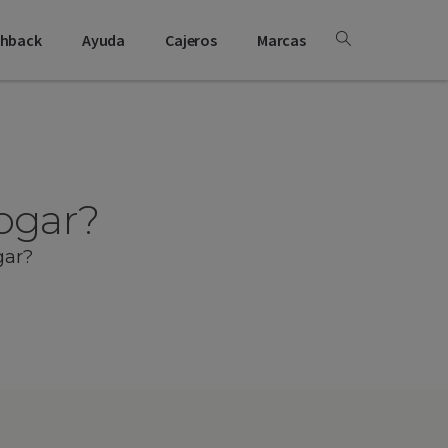
shback
Ayuda
Cajeros
Marcas
ogar?
gar?