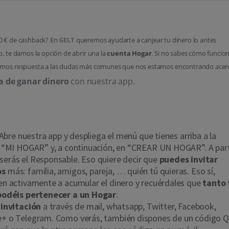
NCIONA LA CUENTA HOGAR?
0 € de cashback? En
GELT
queremos ayudarte a canjear tu dinero lo antes
o, te damos la opción de abrir una la
cuenta Hogar
. Si no sabes cómo funcion
damos respuesta a las dudas más comunes que nos estamos encontrando acer
 de ganar dinero
con nuestra app.
se crea un Hogar?
 Abre nuestra app y despliega el menú que tienes arriba a la
n “MI HOGAR” y, a continuación, en “CREAR UN HOGAR”. A part
erás el Responsable. Eso quiere decir que
puedes invitar
os
más: familia, amigos, pareja, … quién tú quieras. Eso sí,
n activamente a acumular el dinero y recuérdales que
tanto 
podéis pertenecer a un Hogar
.
 invitación
a través de mail, whatsapp, Twitter, Facebook,
+ o Telegram. Como verás, también dispones de un código 