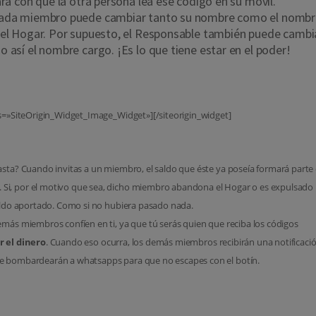
ará con que la otra persona lea ese código en su móvil.
cada miembro puede cambiar tanto su nombre como el nombr
del Hogar. Por supuesto, el Responsable también puede cambi
 así el nombre cargo. ¡Es lo que tiene estar en el poder!
ss=»SiteOrigin_Widget_Image_Widget»][/siteorigin_widget]
asta? Cuando invitas a un miembro, el saldo que éste ya poseía formará parte 
. Si, por el motivo que sea, dicho miembro abandona el Hogar o es expulsado
saldo aportado. Como si no hubiera pasado nada.
emás miembros confíen en ti, ya que tú serás quien que reciba los códigos
r el dinero
. Cuando eso ocurra, los demás miembros recibirán una notificació
e bombardearán a whatsapps para que no escapes con el botín.
se reparte el cashback