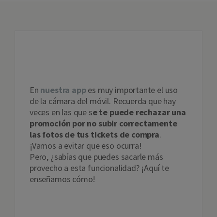
FOTOS GELT: TODO LO
QUE NECESITAS SABER
En
nuestra app
es muy importante el uso
de la cámara del móvil. Recuerda que hay
veces en las que s
e te puede rechazar una
promoción por no subir correctamente
las fotos de tus tickets de compra
.
¡Vamos a evitar que eso ocurra!
Pero, ¿sabías que puedes sacarle más
provecho a esta funcionalidad? ¡Aquí te
enseñamos cómo!