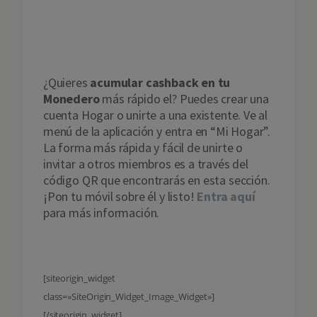
Fotografiar
códigos QR
¿Quieres
acumular cashback en tu
Monedero
más rápido el? Puedes crear una
cuenta Hogar o unirte a una existente. Ve al
menú de la aplicación y entra en “Mi Hogar”.
La forma más rápida y fácil de unirte o
invitar a otros miembros es a través del
código QR que encontrarás en esta sección.
¡Pon tu móvil sobre él y listo!
Entra aquí
para más información.
[siteorigin_widget
class=»SiteOrigin_Widget_Image_Widget»]
[/siteorigin_widget]