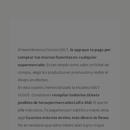
¡COMPRAMOS TICKETS
DEL SÚPER!
¡Presentémonos! Somos
GELT
,
la app que te paga por
comprar tus marcas favoritas en cualquier
supermercado
. Es tan simple como subir un ticket de
compra, elegir los productos en promoción y recibir el
dinero en efectivo.
En esta ocasión, hemos lanzado la iniciativa
GELT
SCOUT
. Consiste en
recopilar todos los tickets
posibles de los supermercados Lidl o Aldi
. El que te
pille más cerca. ¡Te pagamos por subirlos a través de la
app!
Cuantos más nos envíes, más dinero te llevas
.
No es necesario que estos tickets sean tuyos ni que