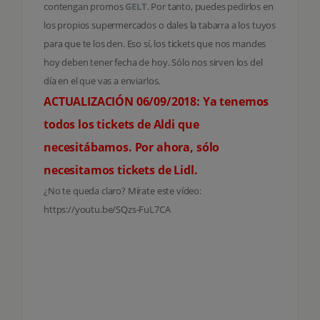
contengan promos
GELT
. Por tanto, puedes pedirlos en
los propios supermercados o dales la tabarra a los tuyos
para que te los den. Eso sí, los tickets que nos mandes
hoy deben tener fecha de hoy. Sólo nos sirven los del
día en el que vas a enviarlos.
ACTUALIZACIÓN 06/09/2018: Ya tenemos
todos los tickets de Aldi que
necesitábamos. Por ahora, sólo
necesitamos tickets de Lidl.
¿No te queda claro? Mírate este vídeo:
https://youtu.be/SQzs-FuL7CA
¿Cómo puedes
participar en