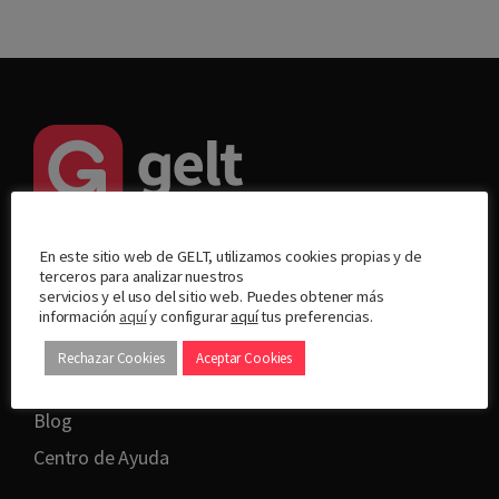
Nos importa tu privacidad
© Dinero Gelt SL 2022
En este sitio web de GELT, utilizamos cookies propias y de
terceros para analizar nuestros
servicios y el uso del sitio web. Puedes obtener más
información
aquí
y configurar
aquí
tus preferencias.
Rechazar Cookies
Aceptar Cookies
Sobre Gelt
Blog
Centro de Ayuda