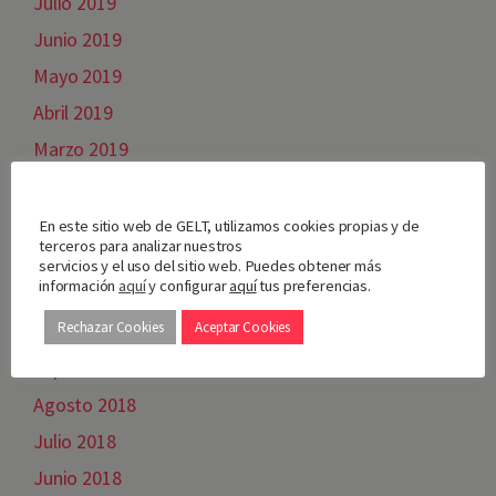
Julio 2019
Junio 2019
Mayo 2019
Abril 2019
Marzo 2019
Febrero 2019
Nos importa tu privacidad
Enero 2019
En este sitio web de GELT, utilizamos cookies propias y de
terceros para analizar nuestros
Diciembre 2018
servicios y el uso del sitio web. Puedes obtener más
información
aquí
y configurar
aquí
tus preferencias.
Noviembre 2018
Rechazar Cookies
Aceptar Cookies
Octubre 2018
Septiembre 2018
Agosto 2018
Julio 2018
Junio 2018