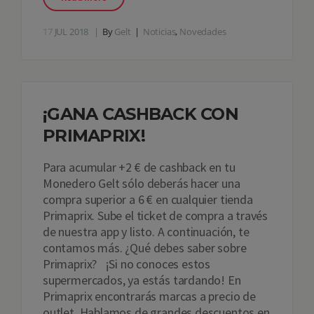
17
JUL 2018
By
Gelt
Noticias
,
Novedades
¡GANA CASHBACK CON
PRIMAPRIX!
Para acumular +2 € de cashback en tu
Monedero Gelt sólo deberás hacer una
compra superior a 6 € en cualquier tienda
Primaprix. Sube el ticket de compra a través
de nuestra app y listo. A continuación, te
contamos más. ¿Qué debes saber sobre
Primaprix? ¡Si no conoces estos
supermercados, ya estás tardando! En
Primaprix encontrarás marcas a precio de
outlet. Hablamos de grandes descuentos en