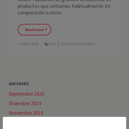
productos que consumes habitualmente. En
comparación a otros…
Read more
16
MAY 2018
By
Gelt
Eventos
,
Novedades
ARCHIVES
Septiembre 2020
Diciembre 2019
Noviembre 2019
Octubre 2019
Nos importa tu privacidad