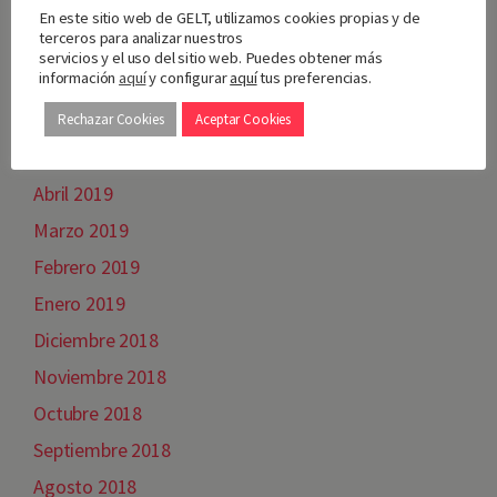
Septiembre 2019
En este sitio web de GELT, utilizamos cookies propias y de
terceros para analizar nuestros
Agosto 2019
servicios y el uso del sitio web. Puedes obtener más
información
aquí
y configurar
aquí
tus preferencias.
Julio 2019
Junio 2019
Rechazar Cookies
Aceptar Cookies
Mayo 2019
Abril 2019
Marzo 2019
Febrero 2019
Enero 2019
Diciembre 2018
Noviembre 2018
Octubre 2018
Septiembre 2018
Agosto 2018