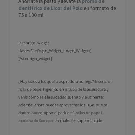
Ahórrate la pasta y llévate la
promo de
dentífrico de Licor del Polo
en formato de
75 a 100 ml.
[siteorigin_widget
class=»SiteOrigin_Widget_Image_Widget»]
[/siteorigin_widget]
¿Hay sitios a los que tu aspiradora no llega? Inserta un
rollo de papel higiénico en el tubo de la aspiradora y
verás cómo sale la suciedad. ¡Barato y alucinante!
Además, ahora puedes aprovechar los +0,45 que te
damos por comprar el pack de 9 rollos de
papel
acolchado Scottex
en cualquier supermercado.