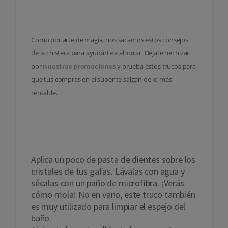
¡TRUCOS INCREÍBLES!
Como por arte de magia, nos sacamos estos consejos
de la chistera para ayudarte a ahorrar. Déjate hechizar
por
nuestras promociones
y prueba estos trucos para
que tus compras en el súper te salgan de lo más
rentable.
Limpieza
Aplica un poco de pasta de dientes sobre los
cristales de tus gafas. Lávalas con agua y
sécalas con un paño de microfibra. ¡Verás
cómo mola! No en vano, este truco también
es muy utilizado para limpiar el espejo del
baño.