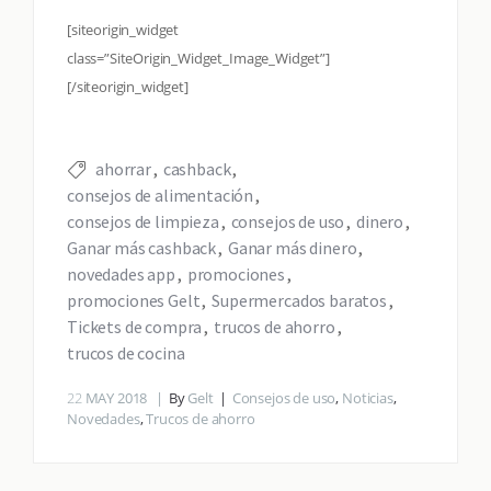
[siteorigin_widget
class=”SiteOrigin_Widget_Image_Widget”]
[/siteorigin_widget]
ahorrar
cashback
consejos de alimentación
consejos de limpieza
consejos de uso
dinero
Ganar más cashback
Ganar más dinero
novedades app
promociones
promociones Gelt
Supermercados baratos
Tickets de compra
trucos de ahorro
trucos de cocina
22
MAY 2018
By
Gelt
Consejos de uso
,
Noticias
,
Novedades
,
Trucos de ahorro