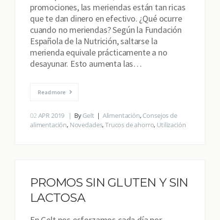
promociones, las meriendas están tan ricas
que te dan dinero en efectivo. ¿Qué ocurre
cuando no meriendas? Según la Fundación
Española de la Nutrición, saltarse la
merienda equivale prácticamente a no
desayunar. Esto aumenta las…
Read more
02
APR 2019
By
Gelt
Alimentación
,
Consejos de
alimentación
,
Novedades
,
Trucos de ahorro
,
Utilización
PROMOS SIN GLUTEN Y SIN
LACTOSA
En Gelt nos esforzamos cada día por