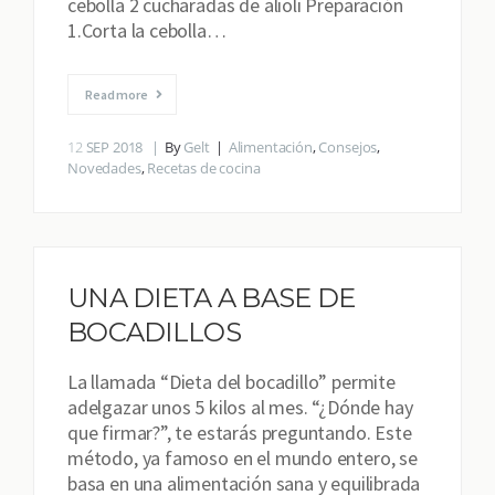
cebolla 2 cucharadas de alioli Preparación
1.Corta la cebolla…
Read more
12
SEP 2018
By
Gelt
Alimentación
,
Consejos
,
Novedades
,
Recetas de cocina
UNA DIETA A BASE DE
BOCADILLOS
La llamada “Dieta del bocadillo” permite
adelgazar unos 5 kilos al mes. “¿Dónde hay
que firmar?”, te estarás preguntando. Este
método, ya famoso en el mundo entero, se
basa en una alimentación sana y equilibrada