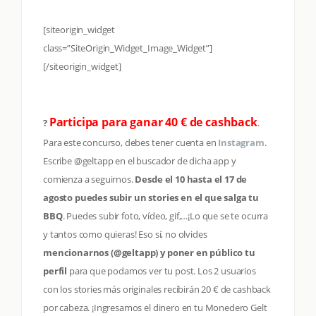
[siteorigin_widget
class=”SiteOrigin_Widget_Image_Widget”]
[/siteorigin_widget]
Participa para ganar 40 € de cashback
?
.
Para este concurso, debes tener cuenta en
Instagram
.
Escribe @geltapp en el buscador de dicha app y
comienza a seguirnos.
Desde el 10 hasta el 17 de
agosto puedes subir un stories en el que salga tu
BBQ
. Puedes subir foto, vídeo, gif,…¡Lo que se te ocurra
y tantos como quieras! Eso sí, no olvides
mencionarnos (@geltapp) y poner en público tu
perfil
para que podamos ver tu post. Los 2 usuarios
con los stories más originales recibirán 20 € de cashback
por cabeza. ¡Ingresamos el dinero en tu Monedero Gelt