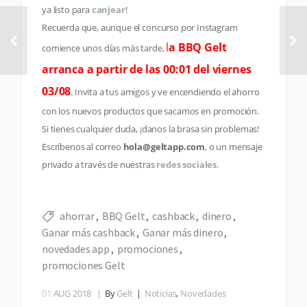
ya listo para
canjear
!
Recuerda que, aunque el concurso por Instagram
l
a BBQ Gelt
comience unos días más tarde,
arranca a partir de las 00:01 del viernes
03/08
. Invita a tus amigos y ve encendiendo el ahorro
con los nuevos productos que sacamos en promoción.
Si tienes cualquier duda, ¡danos la brasa sin problemas!
Escríbenos al correo
hola@geltapp.com
, o un mensaje
privado a través de nuestras
redes sociales
.
ahorrar
BBQ Gelt
cashback
dinero
Ganar más cashback
Ganar más dinero
novedades app
promociones
promociones Gelt
01
AUG 2018
By
Gelt
Noticias
,
Novedades