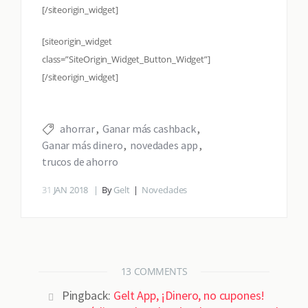
[/siteorigin_widget]
[siteorigin_widget
class=”SiteOrigin_Widget_Button_Widget”]
[/siteorigin_widget]
ahorrar
Ganar más cashback
Ganar más dinero
novedades app
trucos de ahorro
31
JAN 2018
By
Gelt
Novedades
13 COMMENTS
Pingback:
Gelt App, ¡Dinero, no cupones!