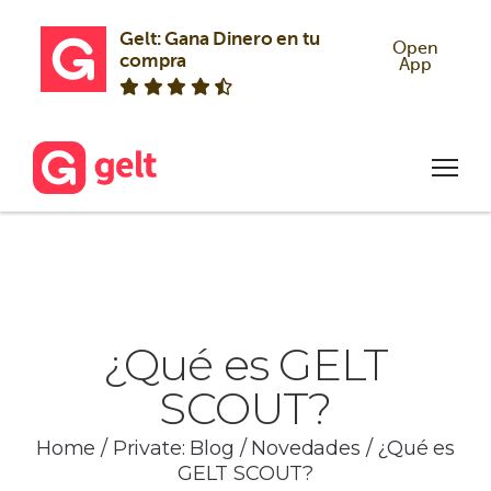
Gelt: Gana Dinero en tu 
Open
compra
App
¿Qué es GELT
SCOUT?
Home
/
Private: Blog
/
Novedades
/
¿Qué es
GELT SCOUT?