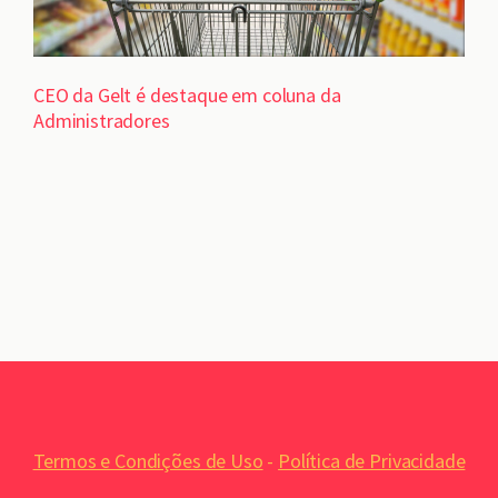
CEO da Gelt é destaque em coluna da
Administradores
Termos e Condições de Uso
-
Política de Privacidade