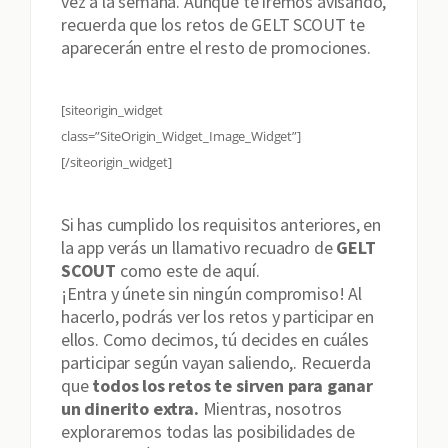
vez a la semana. Aunque te iremos avisando,
recuerda que los retos de GELT SCOUT te
aparecerán entre el resto de promociones.
[siteorigin_widget
class=”SiteOrigin_Widget_Image_Widget”]
[/siteorigin_widget]
Si has cumplido los requisitos anteriores, en
la app verás un llamativo recuadro de
GELT
SCOUT
como este de aquí.
¡Entra y únete sin ningún compromiso! Al
hacerlo, podrás ver los retos y participar en
ellos. Como decimos, tú decides en cuáles
participar según vayan saliendo,. Recuerda
que
todos los retos te sirven para ganar
un dinerito extra.
Mientras, nosotros
exploraremos todas las posibilidades de