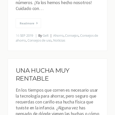
números. ¡Ya los hemos hecho nosotros!
Cuidado con…
Read more
16
SEP 2019
By
Gelt
Ahorro
,
Consejos
,
Consejos de
ahorro
,
Consejos de uso
,
Noticias
UNA HUCHA MUY
RENTABLE
En los tiempos que corren es necesario usar
la tecnología para ahorrar, pero seguro que
recuerdas con cariño esa hucha física que
tuviste en la infancia. ¿Alguna vez has
pensado de dónde vienen las huchas o cómo