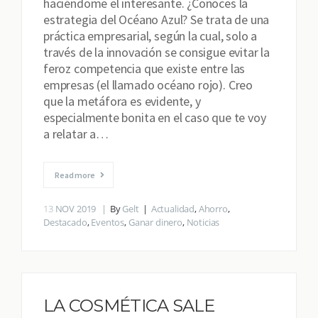
haciéndome el interesante. ¿Conoces la
estrategia del Océano Azul? Se trata de una
práctica empresarial, según la cual, solo a
través de la innovación se consigue evitar la
feroz competencia que existe entre las
empresas (el llamado océano rojo). Creo
que la metáfora es evidente, y
especialmente bonita en el caso que te voy
a relatar a…
Read more
13
NOV 2019
By
Gelt
Actualidad
,
Ahorro
,
Destacado
,
Eventos
,
Ganar dinero
,
Noticias
LA COSMÉTICA SALE