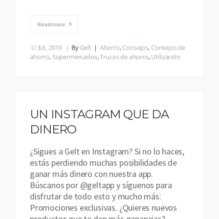
Read more
30
JUL 2019
By
Gelt
Ahorro
,
Consejos
,
Consejos de
ahorro
,
Supermercados
,
Trucos de ahorro
,
Utilización
UN INSTAGRAM QUE DA
DINERO
¿Sigues a Gelt en Instagram? Si no lo haces,
estás perdiendo muchas posibilidades de
ganar más dinero con nuestra app.
Búscanos por @geltapp y síguenos para
disfrutar de todo esto y mucho más:
Promociones exclusivas. ¿Quieres nuevos
productos que te den más ganancias?