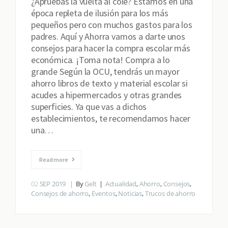
¿Apruebas la vuelta al cole? Estamos en una
época repleta de ilusión para los más
pequeños pero con muchos gastos para los
padres. Aquí y Ahorra vamos a darte unos
consejos para hacer la compra escolar más
económica. ¡Toma nota! Compra a lo
grande Según la OCU, tendrás un mayor
ahorro libros de texto y material escolar si
acudes a hipermercados y otras grandes
superficies. Ya que vas a dichos
establecimientos, te recomendamos hacer
una…
Read more
02
SEP 2019
By
Gelt
Actualidad
,
Ahorro
,
Consejos
,
Consejos de ahorro
,
Eventos
,
Noticias
,
Trucos de ahorro