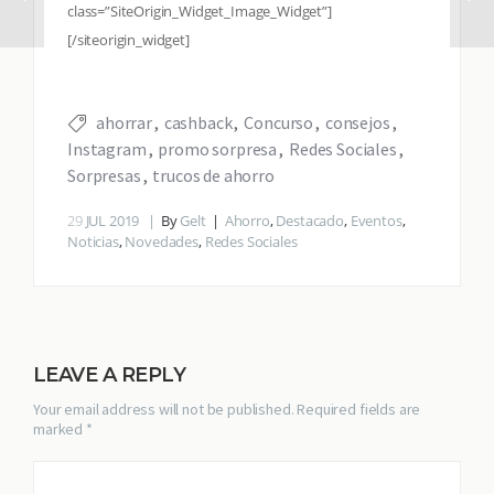
class=”SiteOrigin_Widget_Image_Widget”]
[/siteorigin_widget]
ahorrar
cashback
Concurso
consejos
Instagram
promo sorpresa
Redes Sociales
Sorpresas
trucos de ahorro
29
JUL 2019
By
Gelt
Ahorro
,
Destacado
,
Eventos
,
Noticias
,
Novedades
,
Redes Sociales
LEAVE A REPLY
Your email address will not be published. Required fields are
marked *