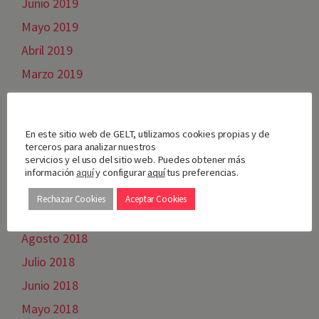
Junio 2019
Mayo 2019
Abril 2019
Marzo 2019
Febrero 2019
Nos importa tu privacidad
Enero 2019
En este sitio web de GELT, utilizamos cookies propias y de
Diciembre 2018
terceros para analizar nuestros
servicios y el uso del sitio web. Puedes obtener más
Noviembre 2018
información
aquí
y configurar
aquí
tus preferencias.
Octubre 2018
Rechazar Cookies
Aceptar Cookies
Septiembre 2018
Agosto 2018
Julio 2018
Junio 2018
Mayo 2018