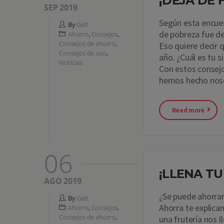
¡DEJA DE
SEP 2019
Según esta encues
By
Gelt
de pobreza fue de
Ahorro
,
Consejos
,
Consejos de ahorro
,
Eso quiere decir 
Consejos de uso
,
año. ¿Cuál es tu 
Noticias
Con estos consejo
hemos hecho nos
Read more
06
¡LLENA TU
AGO 2019
¿Se puede ahorrar
By
Gelt
Ahorra te explica
Ahorro
,
Consejos
,
Consejos de ahorro
,
una frutería nos 