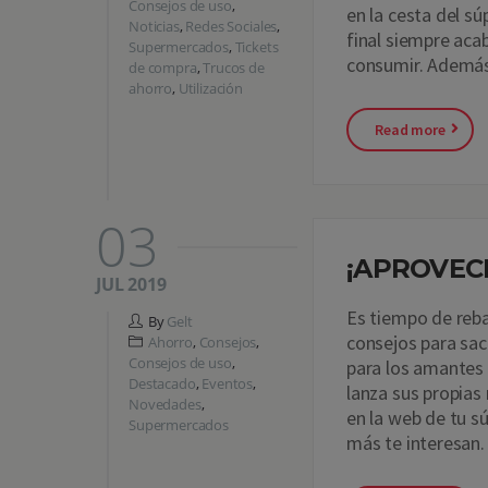
Consejos de uso
,
en la cesta del s
Noticias
,
Redes Sociales
,
final siempre aca
Supermercados
,
Tickets
consumir. Ademá
de compra
,
Trucos de
ahorro
,
Utilización
Read more
03
¡APROVEC
JUL 2019
Es tiempo de reba
By
Gelt
consejos para sa
Ahorro
,
Consejos
,
Consejos de uso
,
para los amantes 
Destacado
,
Eventos
,
lanza sus propias
Novedades
,
en la web de tu s
Supermercados
más te interesan.