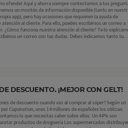
 no ofende! Aquí y ahorra siempre contestamos a tus pregunt
enemos un montón de información disponible (tanto en nuestr
ropia app), pero hay ocasiones que requieren la ayuda de
atención al cliente. Para ello, puedes escribirnos un correo a
 ¿Cómo funciona nuestra atención al cliente? Te lo explicam
críbenos un correo con tus dudas. Debes indicarnos tanto tu
DE DESCUENTO. ¡MEJOR CON GELT!
pones de descuento cuando vas al comprar al súper? Según un
 por Cuponation, unos 14 millones de españoles los utilizan.
contamos lo que necesitas saber sobre ellos: Un 44% son
baratar productos de droguería Los supermercados distribuye