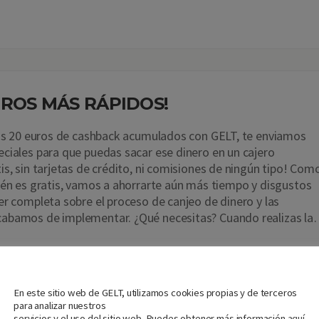
UROS MÁS RÁPIDOS!
los 20 euros de cashback acumulados con GELT, te enviamos
ciales para que puedas sacar ese dinero en un cajero
is, sin tarjetas de crédito, ni comisiones de ningún tipo! Com
ién es gratis, vamos a ahorrarte aún más tiempo y disgustos
er completa sobre el proceso de canjeo de dinero y las
abamos de implementar. ¿Qué necesitas? Cuando realizas l
Nos importa tu privacidad
En este sitio web de GELT, utilizamos cookies propias y de terceros
para analizar nuestros
servicios y el uso del sitio web. Puedes obtener más información
aquí