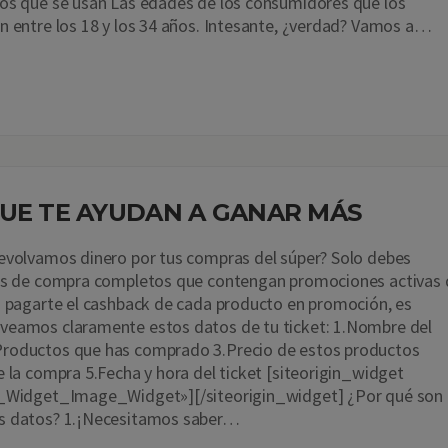
os que se usan Las edades de los consumidores que los
n entre los 18 y los 34 años. Intesante, ¿verdad? Vamos a…
QUE TE AYUDAN A GANAR MÁS
evolvamos dinero por tus compras del súper? Solo debes
ets de compra completos que contengan promociones activas 
a pagarte el cashback de cada producto en promoción, es
veamos claramente estos datos de tu ticket: 1.Nombre del
roductos que has comprado 3.Precio de estos productos
e la compra 5.Fecha y hora del ticket [siteorigin_widget
n_Widget_Image_Widget»][/siteorigin_widget] ¿Por qué son
s datos? 1.¡Necesitamos saber…