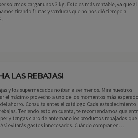
úper solemos cargar unos 3 kg. Esto es más rentable, ya que al
bamos tirando frutas y verduras que no nos dió tiempo a
s,…
HA LAS REBAJAS!
jas y los supermecados no iban a ser menos. Mira nuestros
car el máximo provecho a uno de los momentos más esperad
del ahorro. Consulta antes el catálogo Cada establecimiento
 rebajas. Teniendo esto en cuenta, te recomendamos que ent
úper y tengas claro de antemano los productos rebajados que
 Así evitarás gastos innecesarios. Cuándo comprar en…