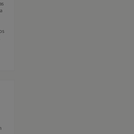
as
a
os
…
n