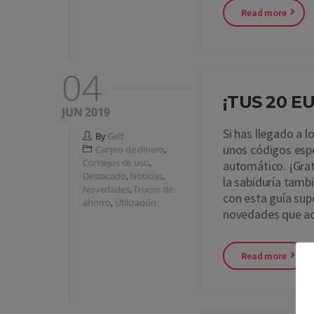
Read more
04
¡TUS 20 E
JUN 2019
Si has llegado a 
By
Gelt
unos códigos espe
Canjeo de dinero
,
Consejos de uso
,
automático. ¡Grat
Destacado
,
Noticias
,
la sabiduría tamb
Novedades
,
Trucos de
con esta guía sup
ahorro
,
Utilización
novedades que ac
Read more