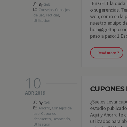
¡En GELT la duda
By
Gelt
o sugerencias. T
Consejos
,
Consejos
de uso
,
Noticias
,
web, como en la p
Utilización
nuestro equipo de 
hola@geltapp.com.
paso a paso: 1.Es
Read more
10
CUPONES 
ABR 2019
¿Sueles llevar cu
By
Gelt
estudio publicado
Ahorro
,
Consejos de
uso
,
Cupones
Aquí y Ahorra te 
descuento
,
Destacado
,
utilizados para a
Utilización