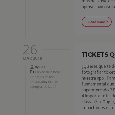
más del 70% de l
aprovechan oscila
Read more
26
TICKETS 
MAR 2019
¿Quieres que te d
By
Gelt
fotografiar tick
Canjeo de dinero
,
Consejos de uso
,
nuestra app . Par
Destacado
,
Tickets de
fundamental que 
compra
,
Utilización
supermercado 2.P
4.Importe total d
class=»SiteOrigi
importantes esto