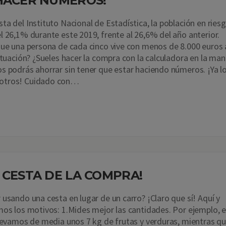
 HACER NÚMEROS!
ta del Instituto Nacional de Estadística, la población en ries
l 26,1% durante este 2019, frente al 26,6% del año anterior.
que una persona de cada cinco vive con menos de 8.000 euros 
situación? ¿Sueles hacer la compra con la calculadora en la ma
s podrás ahorrar sin tener que estar haciendo números. ¡Ya l
otros! Cuidado con…
 CESTA DE LA COMPRA!
 usando una cesta en lugar de un carro? ¡Claro que sí! Aquí y
mos los motivos: 1.Mides mejor las cantidades. Por ejemplo, 
llevamos de media unos 7 kg de frutas y verduras, mientras q