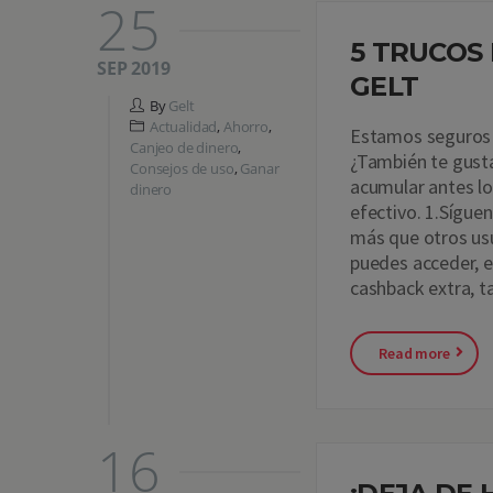
25
5 TRUCOS
SEP 2019
GELT
By
Gelt
Actualidad
,
Ahorro
,
Estamos seguros 
Canjeo de dinero
,
¿También te gusta
Consejos de uso
,
Ganar
acumular antes lo
dinero
efectivo. 1.Sígue
más que otros usu
puedes acceder, e
cashback extra, t
Read more
16