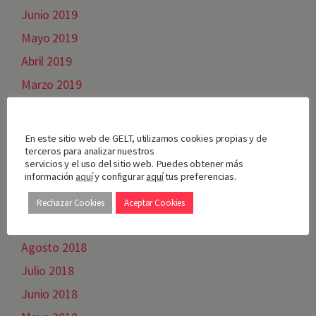
Junio 2019
Mayo 2019
Abril 2019
Marzo 2019
Febrero 2019
Nos importa tu privacidad
Enero 2019
En este sitio web de GELT, utilizamos cookies propias y de
terceros para analizar nuestros
Diciembre 2018
servicios y el uso del sitio web. Puedes obtener más
Noviembre 2018
información
aquí
y configurar
aquí
tus preferencias.
Octubre 2018
Rechazar Cookies
Aceptar Cookies
Septiembre 2018
Agosto 2018
Julio 2018
Junio 2018