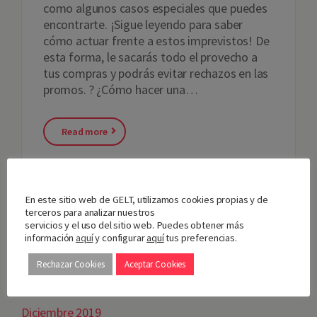
como algunos casos especiales que puedes
encontrarte. ¡Sigue leyendo para saber
cómo actuar frente a estos imprevistos! De
esta forma, le sacarás todo el provecho a
tus compras y podrás evitar rechazos en las
promos. ? ¿Cómo hacer una…
Read more
04
OCT 2018
By
Gelt
Consejos de uso
,
Utilización
Nos importa tu privacidad
En este sitio web de GELT, utilizamos cookies propias y de
terceros para analizar nuestros
servicios y el uso del sitio web. Puedes obtener más
información
aquí
y configurar
aquí
tus preferencias.
Rechazar Cookies
Aceptar Cookies
ARCHIVES
Septiembre 2020
Diciembre 2019