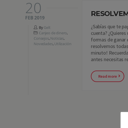
20
RESOLVEM
FEB 2019
¿Sabías que te pa
By
Gelt
cuenta? ¿Quieres 
Canjeo de dinero
,
Consejos
,
Noticias
,
formas de ganar d
Novedades
,
Utilización
resolvemos todas.
minuto! Recuerda 
antes necesitas r
Read more