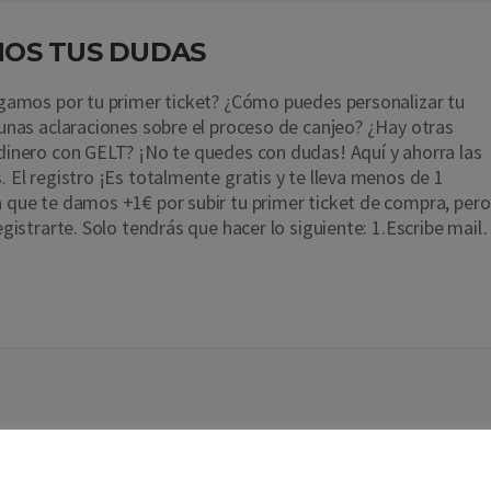
OS TUS DUDAS
gamos por tu primer ticket? ¿Cómo puedes personalizar tu
unas aclaraciones sobre el proceso de canjeo? ¿Hay otras
inero con GELT? ¡No te quedes con dudas! Aquí y ahorra las
 El registro ¡Es totalmente gratis y te lleva menos de 1
que te damos +1€ por subir tu primer ticket de compra, pero
egistrarte. Solo tendrás que hacer lo siguiente: 1.Escribe mai
Nos importa tu privacidad