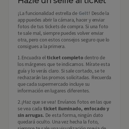
Hazle un selfie al ticket
¡La funcionalidad estrella de
Gelt
! Desde la
app puedes abrir la cámara, hacer y enviar
fotos de tus tickets de compra. Si una foto
te sale mal, siempre puedes volver enviar
otra, pero con estos consejos seguro que lo
consigues a la primera.
1.Encuadra el
ticket completo
dentro de
los márgenes que te indicamos. Mírate esta
guía y lo verás claro. Si sale cortado, se te
rechazarán las promos solicitadas. Recuerda
que cada supermercado incluye su
información en lugares diferentes.
2.¡Haz que se vea! Envíanos fotos en las que
se vea cada
ticket iluminado, enfocado y
sin arrugas.
De esta forma, ningún dato
quedará oculto. Una vez hecha la foto,
siempre te sale una visualización previa de