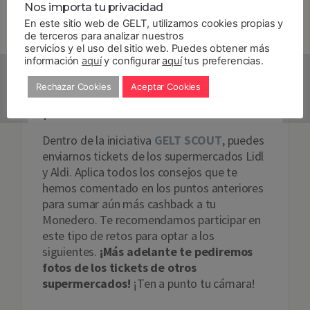
Nos importa tu privacidad
class=»SiteOrigin_Widget_Image_Widget»]
En este sitio web de GELT, utilizamos cookies propias y
[/siteorigin_widget]
de terceros para analizar nuestros
servicios y el uso del sitio web. Puedes obtener más
información
aquí
y configurar
aquí
tus preferencias.
Fotos de tickets sin
Rechazar Cookies
Aceptar Cookies
promo
Dentro de la iniciativa
GELT SCOUT
, puedes
enviarnos tickets de los supermercados Lidl
y Aldi. Aplica todos los consejos que te
hemos comentado en los puntos anteriores
para sumar aún más cashback a tu
Monedero. Te recomendamos participar en
este tipo de retos para optar a los
siguientes.
¡Más adelante te pediremos
fotos de los tickets de otros
supermercados!
¡Ten a punto tu cámara!