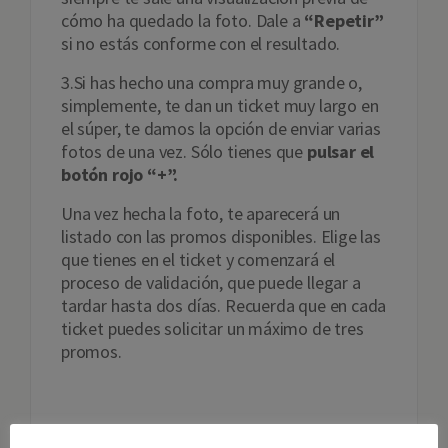
cómo ha quedado la foto. Dale a
“Repetir”
si no estás conforme con el resultado.
3.Si has hecho una compra muy grande o,
simplemente, te dan un ticket muy largo en
el súper, te damos la opción de enviar varias
fotos de una vez. Sólo tienes que
pulsar el
botón rojo “+”.
Una vez hecha la foto, te aparecerá un
listado con las promos disponibles. Elige las
que tienes en el ticket y comenzará el
proceso de validación, que puede llegar a
tardar hasta dos días. Recuerda que en cada
ticket puedes solicitar un máximo de tres
promos.
[siteorigin_widget