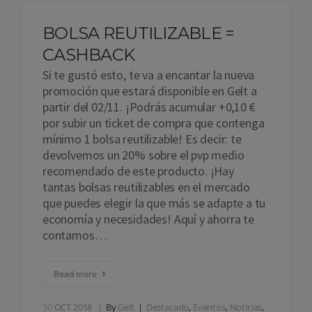
BOLSA REUTILIZABLE =
CASHBACK
Si te gustó esto, te va a encantar la nueva
promoción que estará disponible en Gelt a
partir del 02/11. ¡Podrás acumular +0,10 €
por subir un ticket de compra que contenga
mínimo 1 bolsa reutilizable! Es decir: te
devolvemos un 20% sobre el pvp medio
recomendado de este producto. ¡Hay
tantas bolsas reutilizables en el mercado
que puedes elegir la que más se adapte a tu
economía y necesidades! Aquí y ahorra te
contamos…
Read more
30
OCT 2018
By
Gelt
Destacado
,
Eventos
,
Noticias
,