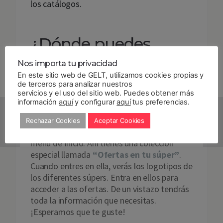
los catálogos.
¿Dónde puedes
encontrarlas?
Nos importa tu privacidad
En este sitio web de GELT, utilizamos cookies propias y
de terceros para analizar nuestros
Físicamente, en los supermercados
servicios y el uso del sitio web. Puedes obtener más
especificados. Son
ofertas válidas a nivel
información
aquí
y configurar
aquí
tus preferencias.
nacional
, a no ser que te digamos lo
contrario.
Rechazar Cookies
Aceptar Cookies
Para verlas en la app, sólo debes entrar en el
menú de Inicio. Ahí tienes una colección
especial llamada
“Ofertas en tu súper”
.
Cuando entres en ella, verás los logotipos de
los diferentes súpers. Entra en ellos para
acceder a las ofertas. De un vistazo tendrás
toda la información que necesitas.
¡Esperamos que te guste!