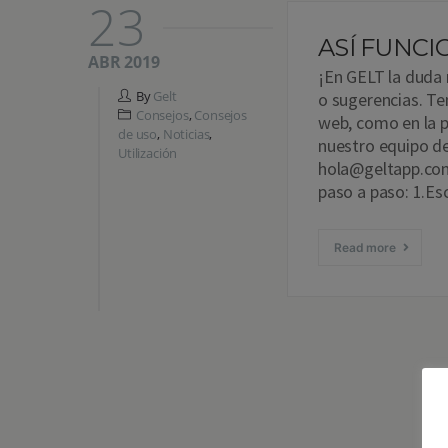
23
ASÍ FUNCI
ABR 2019
¡En GELT la duda
By
Gelt
o sugerencias. T
Consejos
,
Consejos
web, como en la p
de uso
,
Noticias
,
nuestro equipo de 
Utilización
hola@geltapp.com.
paso a paso: 1.Es
Read more