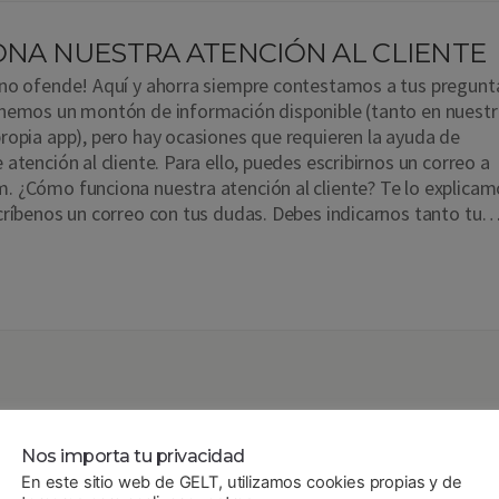
ONA NUESTRA ATENCIÓN AL CLIENTE
 no ofende! Aquí y ahorra siempre contestamos a tus pregunt
enemos un montón de información disponible (tanto en nuestr
ropia app), pero hay ocasiones que requieren la ayuda de
atención al cliente. Para ello, puedes escribirnos un correo a
 ¿Cómo funciona nuestra atención al cliente? Te lo explicam
críbenos un correo con tus dudas. Debes indicarnos tanto tu
Nos importa tu privacidad
En este sitio web de GELT, utilizamos cookies propias y de