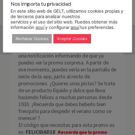
desbloquea la PROMO
Nos importa tu privacidad
SORPRESA
En este sitio web de GELT, utilizamos cookies propias y
de terceros para analizar nuestros
servicios y el uso del sitio web. Puedes obtener más
¿Aún no sabes cómo usar un código Gelt? Es
información
aquí
y configurar
aquí
tus preferencias.
muy fácil:
entra en Mi Monedero y escribe
Rechazar Cookies
Aceptar Cookies
el código en la barra sobre la que se lee
«Código Gelt»
. Automáticamente te llegará
una notificación informando de que ya
puedes ver la promo sorpresa. A partir de
ese momento, puedes verla en la pantalla de
inicio de la
app
, junto al resto de
promociones. ¿Quieres unas pistas? Se trata
de un producto líquido y dulce que lleva
haciendo felices a muchas personas desde
1933. ¡Recuerda que debes beberlo bien
fresquito para despedir el verano como se
merece! ?
El código que necesitas para esta promo es
es:
FELICIDAD18
.
Recuerda que la promo