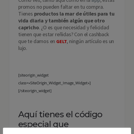
promos no pueden faltar en tu compra.
Tienes
productos la mar de útiles para tu
vida diaria y también algún que otro
capricho
. ¿O es que necesidad y felicidad
tienen que estar reñidas? Con el cashback
que te damos en
, ningún artículo es un
GELT
lujo.
[siteorigin_widget
class=»SiteOrigin_Widget_Image_Widget»]
[/siteorigin_widget]
Aquí tienes el código
especial que