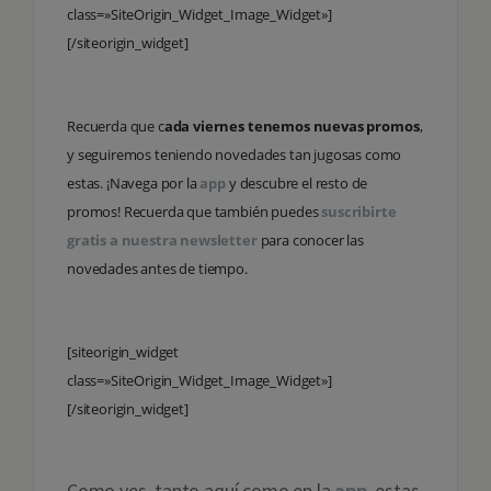
class=»SiteOrigin_Widget_Image_Widget»]
[/siteorigin_widget]
Recuerda que c
ada viernes tenemos nuevas promos
,
y seguiremos teniendo novedades tan jugosas como
estas. ¡Navega por la
app
y descubre el resto de
promos! Recuerda que también puedes
suscribirte
gratis a nuestra newsletter
para conocer las
novedades antes de tiempo.
[siteorigin_widget
class=»SiteOrigin_Widget_Image_Widget»]
[/siteorigin_widget]
Como ves, tanto aquí como en la
app
, estas