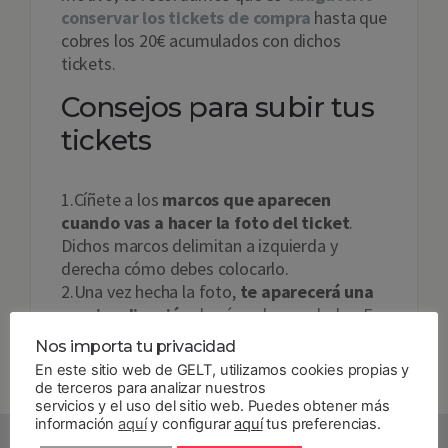
conservar los tickets de compra
hasta que
cobres los 20€ acumulados con dichos
tickets.
Consejos para subir tus
tickets
1.Cíñete a los
marcos que aparecen
cuando vas a hacer la foto del ticket
.
Dichos marcos delimitan a izquierda y
derecha cómo debes colocarlo.
2.Una vez hecha la foto,
te aparecerá una
previsualización
de cómo ha quedado. ¡Es
el momento de comprobar si aparecen
Nos importa tu privacidad
todos los datos del ticket!
En este sitio web de GELT, utilizamos cookies propias y
3.Puedes
repetir la foto tantas veces
de terceros para analizar nuestros
como quieras
pulsando en el botón
servicios y el uso del sitio web. Puedes obtener más
información
aquí
y configurar
aquí
tus preferencias.
«repetir».