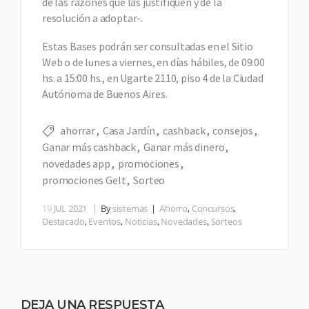
de las razones que las justifiquen y de la
resolución a adoptar-.
Estas Bases podrán ser consultadas en el Sitio
Web o de lunes a viernes, en días hábiles, de 09:00
hs. a 15:00 hs., en Ugarte 2110, piso 4 de la Ciudad
Autónoma de Buenos Aires.
ahorrar
Casa Jardín
cashback
consejos
Ganar más cashback
Ganar más dinero
novedades app
promociones
promociones Gelt
Sorteo
19
JUL 2021
By
sistemas
Ahorro
,
Concursos
,
Destacado
,
Eventos
,
Noticias
,
Novedades
,
Sorteos
DEJA UNA RESPUESTA