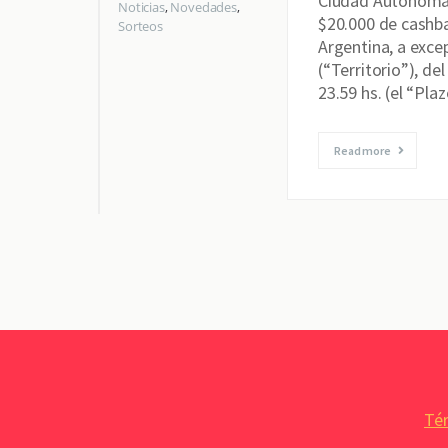
Ciudad Autónoma 
Noticias
,
Novedades
,
$20.000 de cashba
Sorteos
Argentina, a exce
(“Territorio”), de
23.59 hs. (el “Pla
Read more
Tér