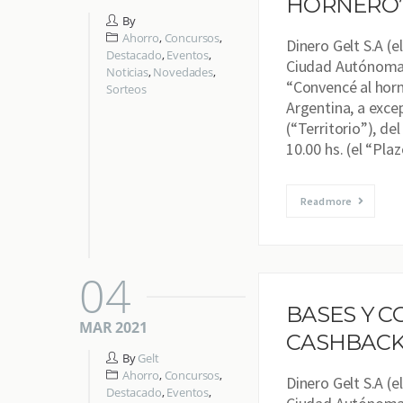
HORNERO
By
Ahorro
,
Concursos
,
Dinero Gelt S.A (e
Destacado
,
Eventos
,
Ciudad Autónoma 
Noticias
,
Novedades
,
“Convencé al horn
Sorteos
Argentina, a exce
(“Territorio”), de
10.00 hs. (el “Pla
Read more
04
BASES Y C
MAR 2021
CASHBACK
By
Gelt
Ahorro
,
Concursos
,
Dinero Gelt S.A (e
Destacado
,
Eventos
,