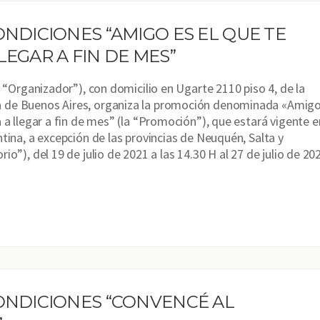
ONDICIONES “AMIGO ES EL QUE TE
LEGAR A FIN DE MES”
l “Organizador”), con domicilio en Ugarte 2110 piso 4, de la
de Buenos Aires, organiza la promoción denominada «Amig
 a llegar a fin de mes” (la “Promoción”), que estará vigente e
tina, a excepción de las provincias de Neuquén, Salta y
io”), del 19 de julio de 2021 a las 14.30 H al 27 de julio de 20
ONDICIONES “CONVENCÉ AL