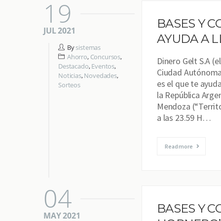
19
BASES Y C
JUL 2021
AYUDA A L
By
sistemas
Ahorro
,
Concursos
,
Dinero Gelt S.A (e
Destacado
,
Eventos
,
Ciudad Autónoma 
Noticias
,
Novedades
,
es el que te ayuda
Sorteos
la República Argen
Mendoza (“Territor
a las 23.59 H…
Read more
04
BASES Y C
MAY 2021