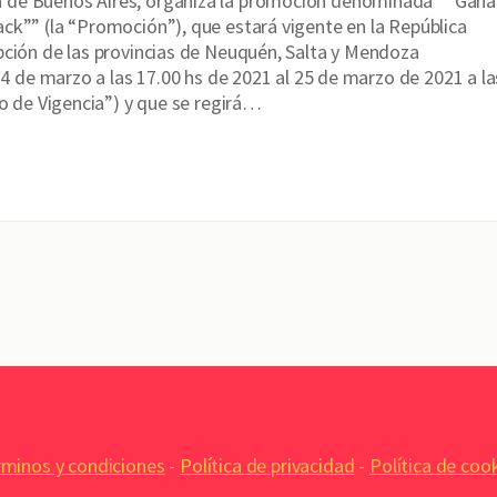
de Buenos Aires, organiza la promoción denominada ““Ganá
ck”” (la “Promoción”), que estará vigente en la República
pción de las provincias de Neuquén, Salta y Mendoza
l 4 de marzo a las 17.00 hs de 2021 al 25 de marzo de 2021 a la
zo de Vigencia”) y que se regirá…
minos y condiciones
-
Política de privacidad
-
Política de coo