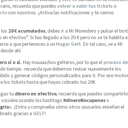
trario, recuerda que puedes
volver a subir tus tickets
o
cto
con nosotros. ¡Activa las notificaciones y te vamos
 los
20€ acumulados
, debes ir a Mi Monedero y pulsar el bot
 en efectivo”. Si has llegado a los 20 € pero no se te habilita e
erse a que perteneces a un
Hogar Gelt
. En tal caso, ve a Mi
 desde ahí.
ro sí o sí.
Hay muuuuchos gelteros, por lo que el
proceso d
o de tiempo. recuerda que debemos revisar nuavemente los
ubido y generar códigos personalizados para ti. Por ese motiv
va los tickets hasta que hayas cobrado tus 20€.
ngas tu
dinero
en efectivo
, recuerda que puedes compartirlo
 sociales usando los hashtags
#dineroNocupones
o
gria
s. ¡Entra y comprueba cómo otros ususarios enseñan el
obrado gracias a
GELT
!