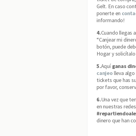
Gelt. En caso con
ponerte en
conta
informando!
4.
Cuando llegas a
“Canjear mi dinero
botón, puede deb
Hogar y solicítalo
5.
Aquí
ganas dine
canjeo
lleva alg
tickets que has s
por favor, conser
6.
Una vez que te
en nuestras redes
#repartiendoale
dinero que han c