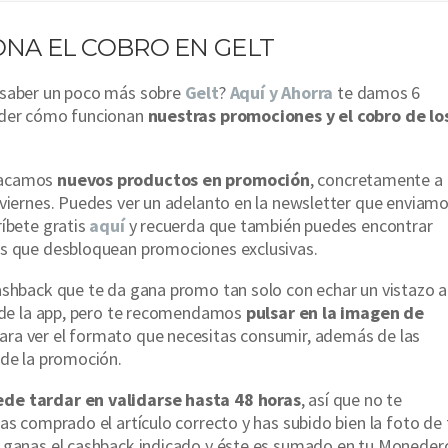
ONA EL COBRO EN GELT
 saber un poco más sobre
Gelt
?
Aquí y Ahorra
te damos 6
nder cómo funcionan
nuestras promociones y el cobro de lo
sacamos
nuevos productos en promoción
, concretamente a
 viernes. Puedes ver un adelanto en la newsletter que enviam
ríbete gratis
aquí
y recuerda que también puedes encontrar
es que desbloquean promociones exclusivas.
ashback que te da gana promo tan solo con echar un vistazo a
o de la app, pero te recomendamos
pulsar en la imagen de
ara ver el formato que necesitas consumir, además de las
 de la promoción.
de tardar en validarse hasta 48 horas
, así que no te
 has comprado el artículo correcto y has subido bien la foto de 
, ganas el cashback indicado y éste es sumado en tu Moneder