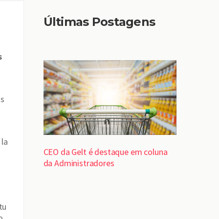
Últimas Postagens
s
os
 la
CEO da Gelt é destaque em coluna
da Administradores
tu
o