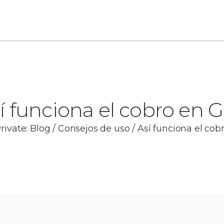
í funciona el cobro en G
rivate: Blog
/
Consejos de uso
/
Así funciona el cob