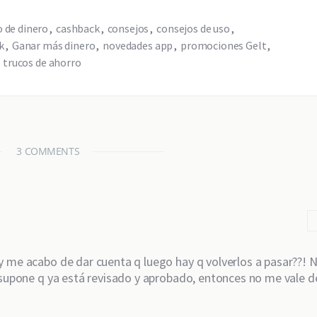
 de dinero
cashback
consejos
consejos de uso
k
Ganar más dinero
novedades app
promociones Gelt
trucos de ahorro
3 COMMENTS
 me acabo de dar cuenta q luego hay q volverlos a pasar??! N
 supone q ya está revisado y aprobado, entonces no me vale d