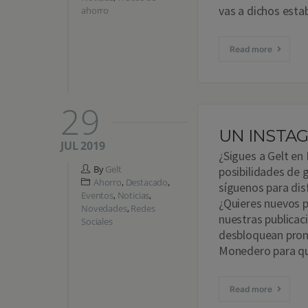
vas a dichos est
ahorro
Read more
29
UN INSTA
JUL 2019
¿Sigues a Gelt en
By
Gelt
posibilidades de 
Ahorro
,
Destacado
,
síguenos para dis
Eventos
,
Noticias
,
¿Quieres nuevos p
Novedades
,
Redes
nuestras publicac
Sociales
desbloquean prom
Monedero para qu
Read more