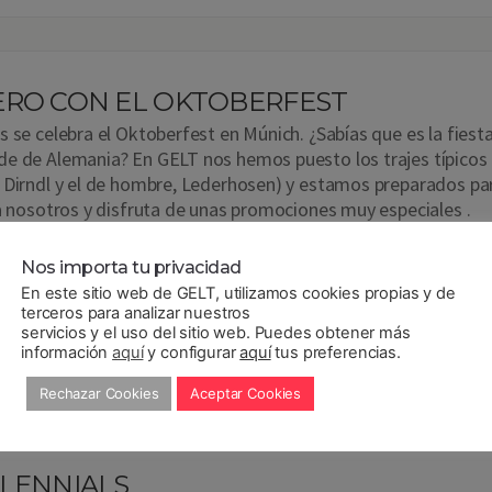
ERO CON EL OKTOBERFEST
s se celebra el Oktoberfest en Múnich. ¿Sabías que es la fiest
e de Alemania? En GELT nos hemos puesto los trajes típicos 
 Dirndl y el de hombre, Lederhosen) y estamos preparados pa
 a nosotros y disfruta de unas promociones muy especiales .
 dinero comprándolas en cualquier supermercado! ¿Cómo
erfest geltero? 1.Abre GELT y entra en Colecciones >
Nos importa tu privacidad
En este sitio web de GELT, utilizamos cookies propias y de
terceros para analizar nuestros
servicios y el uso del sitio web. Puedes obtener más
información
aquí
y configurar
aquí
tus preferencias.
Rechazar Cookies
Aceptar Cookies
LLENNIALS