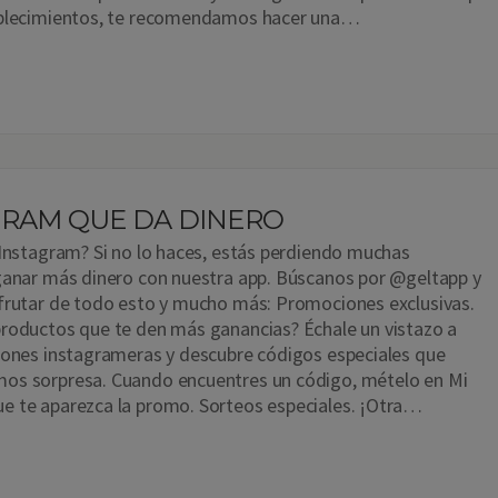
ablecimientos, te recomendamos hacer una…
GRAM QUE DA DINERO
 Instagram? Si no lo haces, estás perdiendo muchas
ganar más dinero con nuestra app. Búscanos por @geltapp y
frutar de todo esto y mucho más: Promociones exclusivas.
roductos que te den más ganancias? Échale un vistazo a
iones instagrameras y descubre códigos especiales que
os sorpresa. Cuando encuentres un código, mételo en Mi
e te aparezca la promo. Sorteos especiales. ¡Otra…