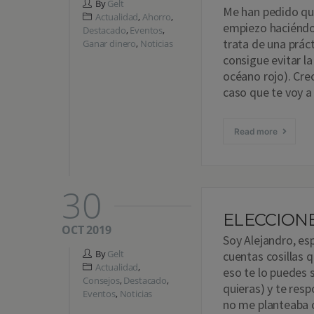
By
Gelt
Me han pedido qu
Actualidad
,
Ahorro
,
empiezo haciéndom
Destacado
,
Eventos
,
trata de una práct
Ganar dinero
,
Noticias
consigue evitar l
océano rojo). Cre
caso que te voy a
Read more
30
ELECCION
OCT 2019
Soy Alejandro, es
By
Gelt
cuentas cosillas 
Actualidad
,
eso te lo puedes 
Consejos
,
Destacado
,
quieras) y te res
Eventos
,
Noticias
no me planteaba 