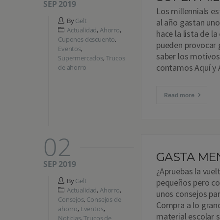
SEP 2019
Los millennials e
By
Gelt
al año gastan uno
Actualidad
,
Ahorro
,
hace la lista de 
Cupones descuento
,
pueden provocar g
Eventos
,
saber los motivos
Supermercados
,
Trucos
contamos Aquí y
de ahorro
Read more
02
GASTA MEN
SEP 2019
¿Apruebas la vuel
By
Gelt
pequeños pero co
Actualidad
,
Ahorro
,
unos consejos pa
Consejos
,
Consejos de
Compra a lo grand
ahorro
,
Eventos
,
material escolar 
Noticias
,
Trucos de