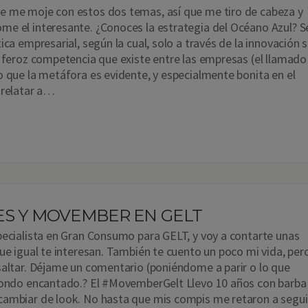
e me moje con estos dos temas, así que me tiro de cabeza y
e el interesante. ¿Conoces la estrategia del Océano Azul? S
ica empresarial, según la cual, solo a través de la innovación 
a feroz competencia que existe entre las empresas (el llamado
o que la metáfora es evidente, y especialmente bonita en el
 relatar a…
ES Y MOVEMBER EN GELT
pecialista en Gran Consumo para GELT, y voy a contarte unas
que igual te interesan. También te cuento un poco mi vida, per
saltar. Déjame un comentario (poniéndome a parir o lo que
pondo encantado.? El #MovemberGelt Llevo 10 años con barba
cambiar de look. No hasta que mis compis me retaron a segui