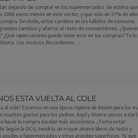
stán dejando de comprar en los supermercados. Se estima qu
s 1000 euros menos en este sector, y que sólo un 37% de ello
la compra. Sin duda, estos cambios en los hábitos de consumo
randes cambios y afectar al resto de consumidores. ¿Quiere
? ¿Qué repercusiones puede tener esto en tus compras? Te lo
 Ahorra. Los motivos Recordemos…
OS ESTA VUELTA AL COLE
ta al cole? Estamos en una época repleta de ilusión para los m
n muchos gastos para los padres. Aquí y Ahorra vamos a dart
ra hacer la compra escolar más económica. ¡Toma nota!
e Según la OCU, tendrás un mayor ahorro libros de texto y
si acudes a hipermercados y otras grandes superficies. Ya que