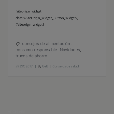
[siteorigin_widget
class=»SiteOrigin_Widget_Button_Widget»]
[/siteorigin_widget]
consejos de alimentación
consumo responsable
Navidades
trucos de ahorro
29
DIC 2017
By
Gelt
Consejos de salud
ARCHIVES