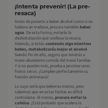
¡Intenta prevenir! (La pre-
resaca)
Antes de ponerte a beber alcohol como si no
hubiera un mañana, procura también
beber
agua
. De esta forma, evitarás la
deshidratación que conlleva la resaca.
Además, si estás
comiendo algo mientras
bebes, metabolizarás mejor el alcohol
.
Siendo Fin de año, seguro que tendrás a
mano abundante comida del menú familiar.
Y si no puedes más, prueba a picotear unos
frutos secos. ¡Cumplen perfectamente su
función antiresaca!
Lo suyo sería que bebieras menos, pero
sabemos que en estas fechas es difícil
controlarse. Al menos,
procura evitar la
cafeína
. ¡Está probado que acelera la