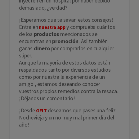
inyecten en un hospital por haber bebido
demasiado, ¿verdad?
¡Esperamos que te sirvan estos consejos!
Entra en
y comprueba cuántos
nuestra app
de los
productos
mencionados se
encuentran en
promoción
. Así también
ganas
dinero
por comprarlos en cualquier
súper.
Aunque la mayoría de estos datos están
respaldados tanto por diversos estudios
como por
nuestra
la experiencia de un
amigo , estamos deseando conocer
vuestros propios remedios contra la resaca.
¡Déjanos un comentario!
¡Desde
deseamos que pases una feliz
GELT
Nochevieja y un no muy mal primer día del
año!