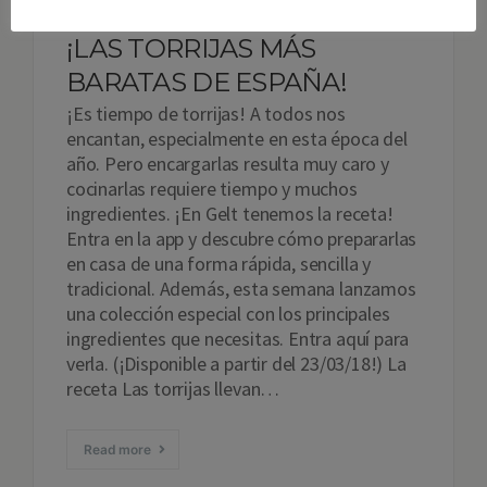
¡LAS TORRIJAS MÁS
BARATAS DE ESPAÑA!
¡Es tiempo de torrijas! A todos nos
encantan, especialmente en esta época del
año. Pero encargarlas resulta muy caro y
cocinarlas requiere tiempo y muchos
ingredientes. ¡En Gelt tenemos la receta!
Entra en la app y descubre cómo prepararlas
en casa de una forma rápida, sencilla y
tradicional. Además, esta semana lanzamos
una colección especial con los principales
ingredientes que necesitas. Entra aquí para
verla. (¡Disponible a partir del 23/03/18!) La
receta Las torrijas llevan…
Read more