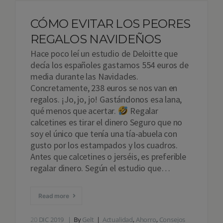
CÓMO EVITAR LOS PEORES
REGALOS NAVIDEÑOS
Hace poco leí un estudio de Deloitte que
decía los españoles gastamos 554 euros de
media durante las Navidades.
Concretamente, 238 euros se nos van en
regalos. ¡Jo, jo, jo! Gastándonos esa lana,
qué menos que acertar.
Regalar
calcetines es tirar el dinero Seguro que no
soy el único que tenía una tía-abuela con
gusto por los estampados y los cuadros.
Antes que calcetines o jerséis, es preferible
regalar dinero. Según el estudio que…
Read more
20
DIC 2019
By
Gelt
Actualidad
,
Ahorro
,
Consejos