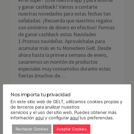
y ganar cashback! Vamos a contarte
nuestras novedades para estas fechas tan
señaladas. ¡Recuerda que nuestros regalos
son sinónimo de dinero en efectivo! Formas
de ganar cashback estas Navidades
1.Promos navideñas. Aprovéchalas para
acumular más en tu Monedero Gelt. Desde
ahora hasta la primera semana de enero,
sacaremos un montón de productos
especiales muy consumidos durante estas
fiestas (muchos de…
Read more
Nos importa tu privacidad
En este sitio web de GELT, utilizamos cookies propias y
12
DIC 2018
By
Gelt
Noticias
,
Novedades
,
de terceros para analizar nuestros
Utilización
servicios y el uso del sitio web. Puedes obtener más
información
aquí
y configurar
aquí
tus preferencias.
Rechazar Cookies
Aceptar Cookies