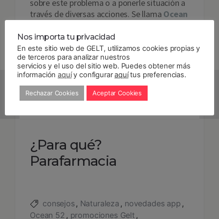
sobre este problema o a ponerle situación a
través de diversas acciones. Se llama
Ocean
52
y es un refresco funcional de limón que
también usa un envase 100% reciclable.
Nos importa tu privacidad
En este sitio web de GELT, utilizamos cookies propias y
de terceros para analizar nuestros
servicios y el uso del sitio web. Puedes obtener más
información
aquí
y configurar
aquí
tus preferencias.
[siteorigin_widget
Rechazar Cookies
Aceptar Cookies
class=»SiteOrigin_Widget_Image_Widget»]
[/siteorigin_widget]
¿Para qué?
Parafarmacia
consejos
Naturaleza
novedades app
Ocean 52
promociones Gelt