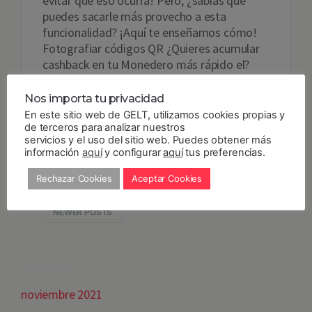
evitar que eso ocurra! Pero, ¿sabías que
puedes sacarle más provecho a esta
funcionalidad? ¡Aquí te enseñamos cómo!
Fotografiar códigos QR ¿Quieres acumular
cashback en tu Monedero más rápido el?
Puedes crear una cuenta Hogar o…
Nos importa tu privacidad
En este sitio web de GELT, utilizamos cookies propias y
Read more
de terceros para analizar nuestros
servicios y el uso del sitio web. Puedes obtener más
información
15
MAR 2018
aquí
y configurar
By
Gelt
Noticias
aquí
,
tus preferencias.
Utilización
Rechazar Cookies
Aceptar Cookies
NEWER POSTS
ARCHIVES
noviembre 2021