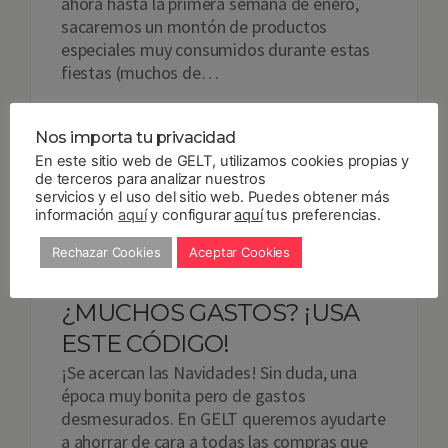
ahora hasta la primera semana de enero,
sacaremos un montón de productos
especiales muy consumidos durante estas
fiestas (muchos de…
Read more
Nos importa tu privacidad
En este sitio web de GELT, utilizamos cookies propias y
12
DIC 2018
By
Gelt
Noticias
,
Novedades
,
de terceros para analizar nuestros
Utilización
servicios y el uso del sitio web. Puedes obtener más
información
aquí
y configurar
aquí
tus preferencias.
Rechazar Cookies
Aceptar Cookies
¿MUCHOS GASTOS? ¡USA
ESTE CÓDIGO!
¡Se acercan las Navidades! Sin duda, una
época muy bonita pero de gastos
desmesurados. En GELT queremos ayudarte
a ahorrar de cara a todas las compras que