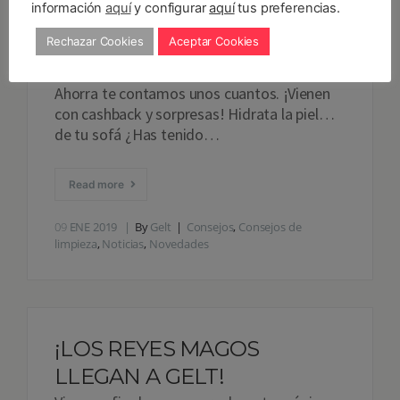
información
aquí
y configurar
aquí
tus preferencias.
limpieza para que al final esas manchas no
salgan. Nada mejor que los remedios de
Rechazar Cookies
Aceptar Cookies
toda la vida para conseguirlo. Cuestan
menos y suelen ser más eficaces. Aquí y
Ahorra te contamos unos cuantos. ¡Vienen
con cashback y sorpresas! Hidrata la piel…
de tu sofá ¿Has tenido…
Read more
09
ENE 2019
By
Gelt
Consejos
,
Consejos de
limpieza
,
Noticias
,
Novedades
¡LOS REYES MAGOS
LLEGAN A GELT!