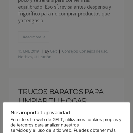
equilibrado. Eso sí, revisa antes despensa y
frigorífico para no comprar productos que
ya tengas o…
Read more
15
ENE 2019
By
Gelt
Consejos
,
Consejos de uso
,
Noticias
,
Utilización
TRUCOS BARATOS PARA
LIMPIAR TU HOGAR
Sabíamos que este momento llegaría.
Nos importa tu privacidad
Después de las Fiestas, toca limpiar a fondo.
En este sitio web de GELT, utilizamos cookies propias y
Seguro que otras veces te has dejado un
de terceros para analizar nuestros
dineral en todo tipo de productos de
servicios y el uso del sitio web. Puedes obtener más